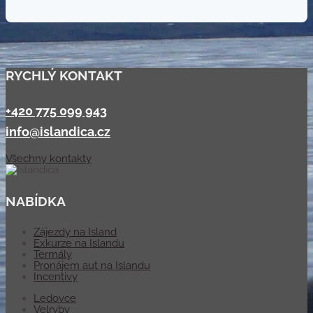
RYCHLÝ KONTAKT
+420 775 099 943
info@islandica.cz
Všechny kontakty
NABÍDKA
Zájezdy na Island
Exkurze na Islandu
Termály
Pronájem aut na Islandu
Incentivy
Ledovce
Velryby