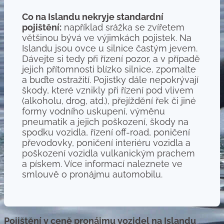
Co na Islandu nekryje standardní
pojištění:
například srážka se zvířetem
většinou bývá ve výjimkách pojistek. Na
Islandu jsou ovce u silnice častým jevem.
Dávejte si tedy při řízení pozor, a v případě
jejich přítomnosti blízko silnice, zpomalte
a buďte ostražití. Pojistky dále nepokrývají
škody, které vznikly při řízení pod vlivem
(alkoholu, drog, atd.), přejíždění řek či jiné
formy vodního uskupení, výměnu
pneumatik a jejich poškození, škody na
spodku vozidla, řízení
off-road, poničení
převodovky, poničení interiéru vozidla a
poškození vozidla vulkanickým prachem
a pískem. Více informací naleznete ve
smlouvě o pronájmu automobilu.
Pojištění v ceně pronájmu vozidel na Islandu