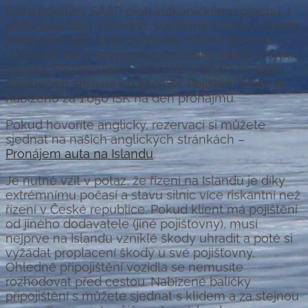
Extra pojištění SAAP proti vulkanickému prachu a
písku jsou také výhodná. Standardní oprava tohoto
poškození totiž stojí na Islandu běžně 500.000 –
1.500.000 ISK v závislosti na rozsahu škody a typu
vozidla. Při zakoupení připojištění SAAP se vaše
spoluúčast sníží na 90.000 ISK. Pojištění SAAP je
nabízeno za 1.650 ISK na den pronájmu.
Pokud hovoříte anglicky, rezervaci si můžete
sjednat na našich anglických stránkách –
Pronájem auta na Islandu
.
Je nutné vzít v potaz, že řízení na Islandu je díky
extrémnímu počasí a stavu silnic více riskantní než
řízení v České republice. Pokud klient má pojištění
od jiného dodavatele (jiné pojišťovny), musí
nejprve na Islandu vzniklé škody uhradit a poté si
vyžádat proplacení škody u své pojišťovny.
Ohledně připojištění vozidla se nemusíte
rozhodovat před cestou. Nabízené balíčky
připojištění s můžete sjednat s klidem a za stejnou