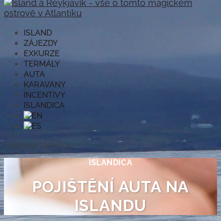
ISLAND
ZÁJEZDY
EXKURZE
TERMÁLY
AUTA
KARAVANY
INCENTIVY
ISLANDICA
Vyberte stránku
ISLANDICA
POJIŠTĚNÍ AUTA NA
ISLANDU