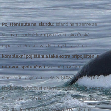
Pojištění auta na Islandu:
Island není země se
stejnými podmínkami pro řízení jako Česká
republika. Pro pro váš klid mysli nabízíme
komplexní pojištění a také extra připojištění s
nulovou
spoluúčastí
.
V ceně pronájmu je
standardní pojištění CDW, S-CDW, GP a TP proti
krádeží. Spoluúčast s těmito pojistkami je 90.000
ISK- 120.000 ISK dle velikosti rezervovaného
vozidla. Je možno také sjednat i pojistku na