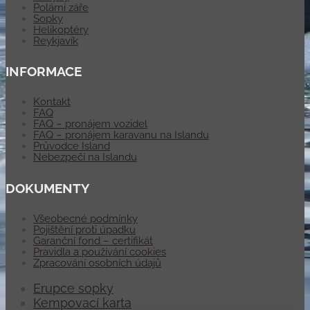
Polární záře
Sopky
Helikoptéry
Reykjavík
INFORMACE
Kontakt
FAQ
FAQ – pronájem vozidel
FAQ – pronájem karavanu na Islandu
Průvodce Island
Nebezpečí na Islandu
DOKUMENTY
Všeobecné podmínky
Pojištění proti úpadku
Garanční fond – certifikát
Pravidla a používání cookies
Zpracování osobních údajů
Erupce sopky
Kempovací karta