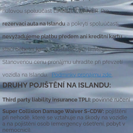
nulovou spoluúčast LIABILITY WAIVER. Pro
rezervaci auta na Islandu
a pokrytí spoluúčasti
nevyžadujeme platbu předem ani kreditní kartu
–
stačí debetní karta s dostatečným limitem.
Stanovenou cenu pronájmu uhradíte při převzetí
vozidla na Islandu.
Podmínky pronájmu zde.
DRUHY POJIŠTĚNÍ NA ISLANDU:
Third party liability insurance TPLI:
povinné ručení
Super Collision Damage Waiver S-CDW:
pojištění
při nehodě, které se vztahuje na škody na vozidle
a na pojištění osob (emergency ošetření, pobyt v
nemocnici).