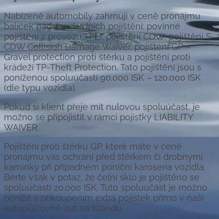
Nabízené automobily zahrnují v ceně pronájmu
balíček nadstandardních pojištění: povinné
pojištění z provozu TPLI, pojištění CDW, pojištění S-
CDW Collision Damage Waiver, pojištění GP –
Gravel protection proti štěrku a pojištění proti
krádeží TP-Theft Protection. Tato pojištění jsou s
poníženou spoluúčastí 90.000 ISK – 120.000 ISK
(dle typu vozidla).
Pokud si klient přeje mít nulovou spoluúčast, je
možno se připojistit v rámci pojistky LIABILITY
WAIVER.
Pojištění proti štěrku GP, které máte v ceně
pronájmu vás ochrání před štěrkem či drobnými
kamínky při případném poniční karoseria vozidla.
Berte však v potaz, že čelní sklo je pojištěno se
spoluúčastí 20.000 ISK. Tuto spoluúčást je možno
ponížit s přikoupením extra pojistek přímo v naší
autopůjčovně aut na Islandu.