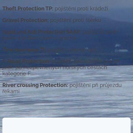
Theft Protection TP:
pojištění proti krádeži
Gravel Protection:
pojištění proti štěrku
Sand and Ash Protection SAAP:
pojištění proti
písku a vulkanickému prachu
Tire Insurance TI:
pojištění pneumatik
F-Road Protection:
pojištění pro vozidla 4×4 při
jízdě po nezpevněných horských cestách
kategorie F
River crossing Protection:
pojištění při průjezdu
řekami