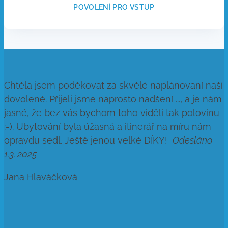
POVOLENÍ PRO VSTUP
Chtěla jsem poděkovat za skvělé naplánovaní naší
dovolené. Přijeli jsme naprosto nadšení ..., a je nám
jasné, že bez vás bychom toho viděli tak polovinu
:-). Ubytování byla úžasná a itinerář na míru nám
opravdu sedl. Ještě jenou velké DÍKY!
Odesláno
1.3. 2025
Jana Hlaváčková