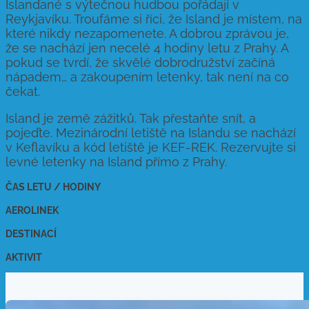
Islanďané s výtečnou hudbou pořádají v
Reykjavíku. Troufáme si říci, že Island je místem, na
které nikdy nezapomenete. A dobrou zprávou je,
že se nachází jen necelé 4 hodiny letu z Prahy. A
pokud se tvrdí, že skvělé dobrodružství začíná
nápadem… a zakoupením letenky, tak není na co
čekat.
Island je země zážitků. Tak přestaňte snít, a
pojeďte. Mezinárodní letiště na Islandu se nachází
v Keflavíku a kód letiště je KEF-REK. Rezervujte si
levné letenky na Island přímo z Prahy.
ČAS LETU / HODINY
AEROLINEK
DESTINACÍ
AKTIVIT