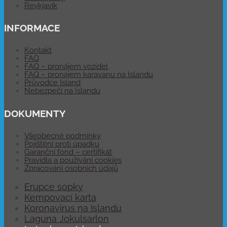
Reykjavík
INFORMACE
Kontakt
FAQ
FAQ – pronájem vozidel
FAQ – pronájem karavanu na Islandu
Průvodce Island
Nebezpečí na Islandu
DOKUMENTY
Všeobecné podmínky
Pojištění proti úpadku
Garanční fond – certifikát
Pravidla a používání cookies
Zpracování osobních údajů
Erupce sopky
Kempovací karta
Koronavirus na Islandu
Laguna Jokulsarlon