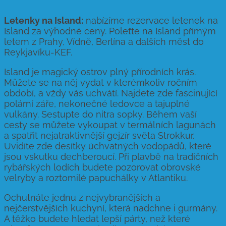
Letenky na Island:
nabízíme rezervace letenek na
Island za výhodné ceny. Poleťte na Island přímým
letem z Prahy, Vídně, Berlína a dalších měst do
Reykjavíku-KEF.
Island je magický ostrov plný přírodních krás.
Můžete se na něj vydat v kterémkoliv ročním
období, a vždy vás uchvátí. Najdete zde fascinující
polární záře, nekonečné ledovce a tajuplné
vulkány. Sestupte do nitra sopky. Během vaší
cesty se můžete vykoupat v termálních lagunách
a spatřit nejatraktivnější gejzír světa Strokkur.
Uvidíte zde desítky úchvatných vodopádů, které
jsou vskutku dechberoucí. Při plavbě na tradičních
rybářských lodích budete pozorovat obrovské
velryby a roztomilé papuchálky v Atlantiku.
Ochutnáte jednu z nejvybranějších a
nejčerstvějších kuchyní, která nadchne i gurmány.
A těžko budete hledat lepší párty, než které