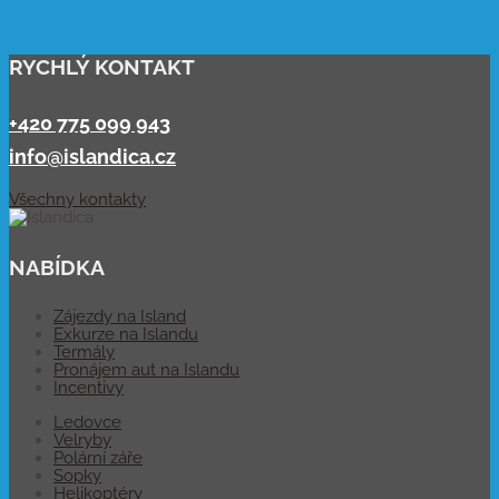
RYCHLÝ KONTAKT
+420 775 099 943
info@islandica.cz
Všechny kontakty
NABÍDKA
Zájezdy na Island
Exkurze na Islandu
Termály
Pronájem aut na Islandu
Incentivy
Ledovce
Velryby
Polární záře
Sopky
Helikoptéry