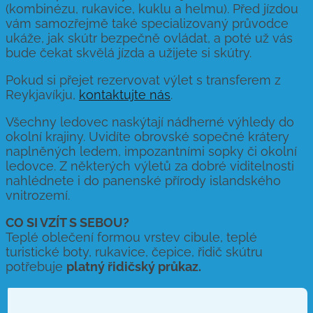
(kombinézu, rukavice, kuklu a helmu). Před jízdou
vám samozřejmě také specializovaný průvodce
ukáže, jak skútr bezpečně ovládat, a poté už vás
bude čekat skvělá jízda a užijete si skútry.
Pokud si přejet rezervovat výlet s transferem z
Reykjavíkju,
kontaktujte nás
.
Všechny ledovec naskýtají nádherné výhledy do
okolní krajiny. Uvidíte obrovské sopečné krátery
naplněných ledem, impozantními sopky či okolní
ledovce. Z některých výletů za dobré viditelnosti
nahlédnete i do panenské přírody islandského
vnitrozemí.
CO SI VZÍT S SEBOU?
Teplé oblečení formou vrstev cibule, teplé
turistické boty, rukavice, čepice, řidič skútru
potřebuje
platný řidičský průkaz.