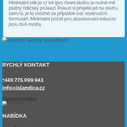
Minimální věk je 17 let (pro řízení skútru je nutné mít
platný řidičský průkaz). Pokud si přejete jet na skútru
sám/a, je to možné za příplatek (viz. rezervační
formulář). Minimální počet pro absolvování exkurze
jsou dvě osoby.
RYCHLÝ KONTAKT
+420 775 099 943
info@islandica.cz
Všechny kontakty
NABÍDKA