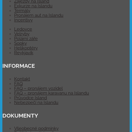
Zájezdy na Island
Exkurze na Islandu
Termály
Pronájem aut na Islandu
Incentivy
Ledovce
Velryby
Polární záře
Sopky
Helikoptéry
Reykjavík
INFORMACE
Kontakt
FAQ
FAQ – pronájem vozidel
FAQ – pronájem karavanu na Islandu
Průvodce Island
Nebezpečí na Islandu
DOKUMENTY
Všeobecné podmínky