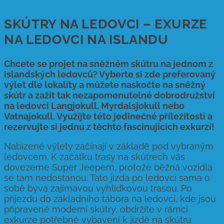
SKÚTRY NA LEDOVCI – EXURZE
NA LEDOVCI NA ISLANDU
Chcete se projet na sněžném skútru na jednom z
islandských ledovců? Vyberte si zde preferovaný
výlet dle lokality a můžete naskočte na sněžný
skútr a zažit tak nezapomenutelné dobrodružství
na ledovci Langjokull, Myrdalsjokull nebo
Vatnajokull. Využijte této jedinečné příležitosti a
rezervujte si jednu z těchto fascinujících exkurzí!
Nabízené výlety začínají v základě pod vybraným
ledovcem. K začátku trasy na skútrech vás
dovezeme Super Jeepem, protože běžná vozidla
se tam nedostanou. Tato jízda po ledovci sama o
sobě bývá zajímavou vyhlídkovou trasou. Po
příjezdu do základního tábora na ledovci, kde jsou
připravené moderní skútry, obdržíte v rámci
exkurze potřebné vybavení k jízdě na skútru