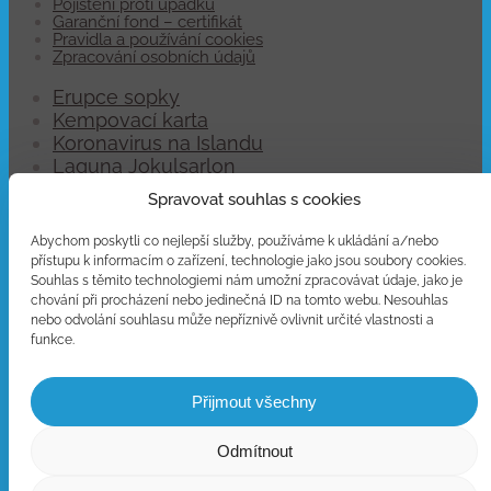
Pojištění proti úpadku
Garanční fond – certifikát
Pravidla a používání cookies
Zpracování osobních údajů
Erupce sopky
Kempovací karta
Koronavirus na Islandu
Laguna Jokulsarlon
Letenky na Island
Spravovat souhlas s cookies
Letiště Keflavík
Pojištění auta
Abychom poskytli co nejlepší služby, používáme k ukládání a/nebo
Polární záře na Islandu
přístupu k informacím o zařízení, technologie jako jsou soubory cookies.
Poloostrov Snaefellsnes
Souhlas s těmito technologiemi nám umožní zpracovávat údaje, jako je
chování při procházení nebo jedinečná ID na tomto webu. Nesouhlas
Pozorování lávy
nebo odvolání souhlasu může nepříznivě ovlivnit určité vlastnosti a
Pronájem dodávek
funkce.
Skútry na ledovci
Vánoce na Islandu
Víza a povolení na Island
Přijmout všechny
Vybavení s sebou
Zlatý okruh
Odmítnout