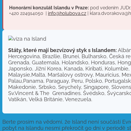
Honorární konzulát Islandu v Praze:
pod vedením JUDr. 
+420 224914050 |
info@holubova.cz
| klara.dvorakova@
Státy, které mají bezvízový styk s Islandem:
Albán
Hercegovina, Brazílie, Brunei, Bulharsko, Česká re
Grenada, Guatemala, Holandsko, Honduras, Hong Kon
Japonsko, Jižní Korea, Kanada, Kiribati, Kolumbie
Malaysie,Malta, Maršalovy ostrovy, Mauricius, M
Palau,Panama, Paraguay, Peru, Polsko, Portugals
Makedonie, Srbsko, Seychely, Singapore, Slovens
Sv.Vincent & The Grenadines. Švédsko, Švýcarsko,
Vatikán, Velká Británie, Venezuela
.
Berte prosím na vědomí, že Island není součástí Evr
pobyt na Islandu nesmí překročit 90 dní v periodě 1