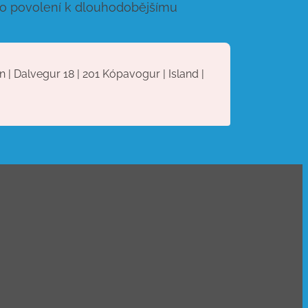
li o povolení k dlouhodobějšímu
 | Dalvegur 18 | 201 Kópavogur | Island |