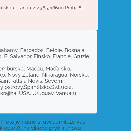
říčskou branou 21/365, 18600 Praha 8 |
 Bahamy, Barbados, Belgie, Bosna a
 El Salvador, Finsko, Francie, Gruzie,
Lucembursko, Macau, Maďarsko,
ko, Nový Zéland, Nikaragua, Norsko,
nt Kitts a Nevis, Severní
y ostrovy,Španělsko,Sv.Lucie,
krajina, USA, Uruguay, Vanuatu,
Proto je nutné si uvědomit, že váš
ak odletět na víkend pryč a znovu