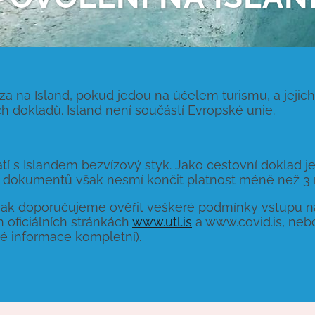
a na Island, pokud jedou na účelem turismu, a jejic
ch dokladů. Island není součástí Evropské unie.
atí s Islandem bezvízový styk. Jako cestovní doklad 
 dokumentů však nesmí končit platnost méně než 3 m
ak doporučujeme ověřit veškeré podmínky vstupu na
 oficiálních stránkách
www.utl.is
a www.covid.is, neb
né informace kompletní).