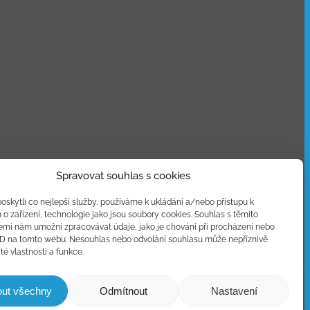
Spravovat souhlas s cookies
skytli co nejlepší služby, používáme k ukládání a/nebo přístupu k
o zařízení, technologie jako jsou soubory cookies. Souhlas s těmito
emi nám umožní zpracovávat údaje, jako je chování při procházení nebo
ID na tomto webu. Nesouhlas nebo odvolání souhlasu může nepříznivě
ité vlastnosti a funkce.
out všechny
Odmítnout
Nastavení