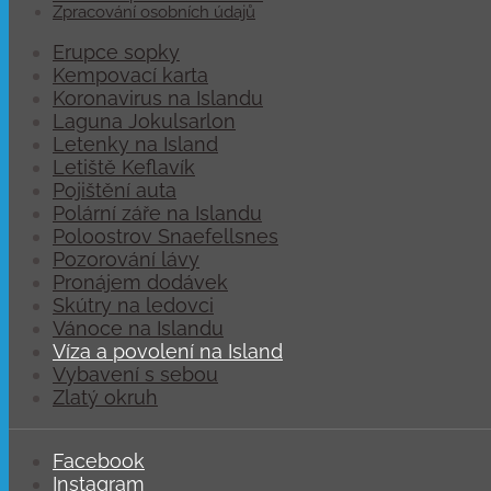
Zpracování osobních údajů
Erupce sopky
Kempovací karta
Koronavirus na Islandu
Laguna Jokulsarlon
Letenky na Island
Letiště Keflavík
Pojištění auta
Polární záře na Islandu
Poloostrov Snaefellsnes
Pozorování lávy
Pronájem dodávek
Skútry na ledovci
Vánoce na Islandu
Víza a povolení na Island
Vybavení s sebou
Zlatý okruh
Facebook
Instagram