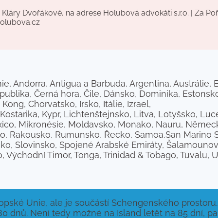
Kláry Dvořákové, na adrese Holubová advokáti s.r.o. | Za Po
holubova.cz
ie, Andorra, Antigua a Barbuda, Argentina, Austrálie,
publika, Černá hora, Čile, Dánsko, Dominika, Estonsko,
g, Chorvatsko, Irsko, Itálie, Izrael,
, Kostarika, Kypr, Lichtenštejnsko, Litva, Lotyšsko, 
exico, Mikronésie, Moldavsko, Monako, Nauru, Němec
ko, Rakousko, Rumunsko, Řecko, Samoa,San Marino Sai
ko, Slovinsko, Spojené Arabské Emiráty, Šalamounov
 Východní Timor, Tonga, Trinidad & Tobago, Tuvalu, U
opské Unie, ale je součástí Schengenského prostoru. 
80 dnů. Není tedy možné na Island letět na 85 dní, p