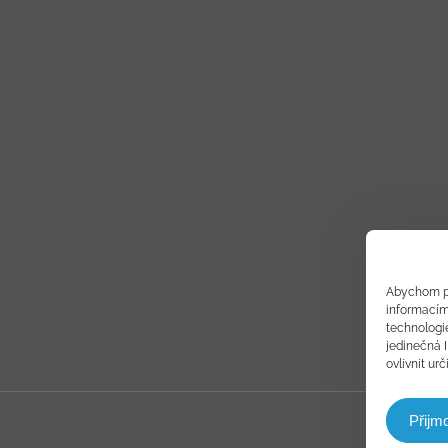
Abychom po
informacím 
technologi
jedinečná 
ovlivnit urč
Přijm