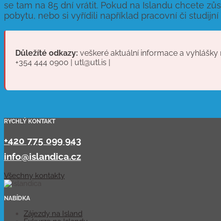
se tam na 85 dní vrátit. Pokud na Islandu chcete zů
pobytu, nebo si vyřídili například pracovní či studijní 
Důležíté odkazy:
veškeré aktuální informace a vyhlášky
+354 444 0900 | utl@utl.is |
RYCHLÝ KONTAKT
+420 775 099 943
info@islandica.cz
Všechny kontakty
NABÍDKA
Zájezdy na Island