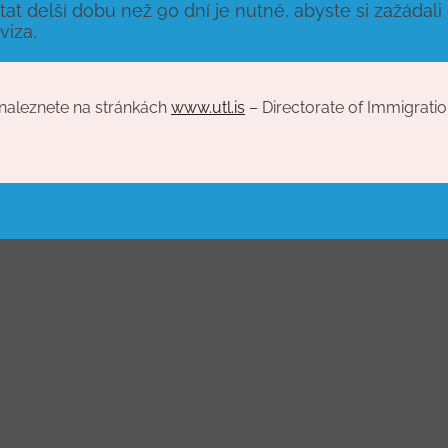
stat delší dobu než 90 dní je nutné, abyste si zažáda
viza,
 naleznete na stránkách
www.utl.is
– Directorate of Immigration