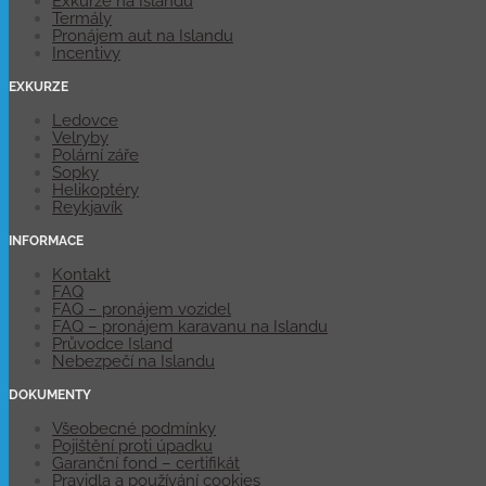
Exkurze na Islandu
Termály
Pronájem aut na Islandu
Incentivy
EXKURZE
Ledovce
Velryby
Polární záře
Sopky
Helikoptéry
Reykjavík
INFORMACE
Kontakt
FAQ
FAQ – pronájem vozidel
FAQ – pronájem karavanu na Islandu
Průvodce Island
Nebezpečí na Islandu
DOKUMENTY
Všeobecné podmínky
Pojištění proti úpadku
Garanční fond – certifikát
Pravidla a používání cookies