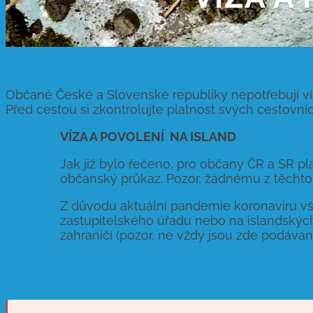
Občané České a Slovenské republiky nepotřebují víz
Před cestou si zkontrolujte platnost svých cestovní
VÍZA A POVOLENÍ NA ISLAND
Jak již bylo řečeno, pro občany ČR a SR pl
občanský průkaz. Pozor, žádnému z těchto
Z důvodu aktuální pandemie koronaviru vš
zastupitelského úřadu nebo na islandských
zahraničí (pozor, ne vždy jsou zde podáva