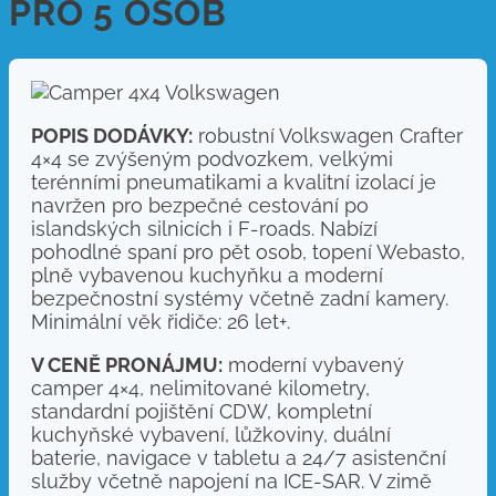
PRO 5 OSOB
POPIS DODÁVKY:
robustní Volkswagen Crafter
4×4 se zvýšeným podvozkem, velkými
terénními pneumatikami a kvalitní izolací je
navržen pro bezpečné cestování po
islandských silnicích i F-roads. Nabízí
pohodlné spaní pro pět osob, topení Webasto,
plně vybavenou kuchyňku a moderní
bezpečnostní systémy včetně zadní kamery.
Minimální věk řidiče: 26 let+.
V CENĚ PRONÁJMU:
moderní vybavený
camper 4×4, nelimitované kilometry,
standardní pojištění CDW, kompletní
kuchyňské vybavení, lůžkoviny, duální
baterie, navigace v tabletu a 24/7 asistenční
služby včetně napojení na ICE-SAR. V zimě