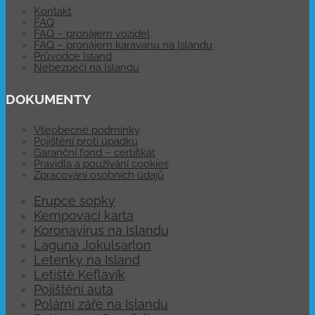
Kontakt
FAQ
FAQ – pronájem vozidel
FAQ – pronájem karavanu na Islandu
Průvodce Island
Nebezpečí na Islandu
DOKUMENTY
Všeobecné podmínky
Pojištění proti úpadku
Garanční fond – certifikát
Pravidla a používání cookies
Zpracování osobních údajů
Erupce sopky
Kempovací karta
Koronavirus na Islandu
Laguna Jokulsarlon
Letenky na Island
Letiště Keflavík
Pojištění auta
Polární záře na Islandu