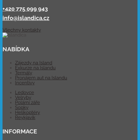
+420 775 099 943
info@islandica.cz
Všechny kontakty
NABÍDKA
Zájezdy na Island
Exkurze na Islandu
Termály
Pronájem aut na Islandu
Incentivy
Ledovce
Velryby
Polární záře
Sopky
Helikoptéry
Reykjavík
INFORMACE