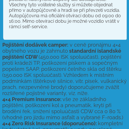
Všechny tyto volitelné služby si můžete objednat
přímo v autopůjčovně a hradí se při převzetí vozidla.
Autopůjčovna má oficiální otvírací dobu od 09:00 do
16:00. Mimo otevírací dobu je možné vozidlo vrátit v
rámci self-service.
Pojištění dodávek camper:
v ceně pronájmu 4×4
obytného vozu je zahrnuto
standardní islandské
pojištění CDW
(450.000 ISK spoluúčast), pojištění
proti krádeži TP, poškození pískem a sopečným
popelem SAAP, poškození čelního skla od štěrku
(150.000 ISK spoluúčast). Vzhledem k místním
podmínkám (štěrkové silnice, vítr, písek, vulkanický
prach, nezpevněné brody) doporučujeme zvážit
rozšířené pojistné varianty, viz. níže.
4×4 Premium insurance:
vše ze základního
pojištění, poškození kol a pneumatik, krytí při
brodění řek, snížení spoluúčasti CDW cca o 80 %
(vhodné pro jízdu mimo asfalt a vybrané F-roads.)
4×4 Zero Risk Insurance (doporučeno):
kompletní