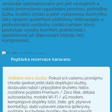
vestavbě optimalizované pro pět cestujících a
nabízí promyšlené uspořádání prostoru, pohodlná
lůžka, kvalitní izolaci a plně vybavenou kuchyňku.
Díky spojení spolehlivé platformy Volkswagen a
profesionální vestavby vzniká camper, který
poskytuje vysoký komfort, praktičnost i
spolehlivost při objevování Islandu bez
kompromisů.
Poptávka rezervace karavanu
Volitelné extra služby:
Pokud si k vašemu pronájmu
chcete sjednat ještě další doplňující služby,
dodavatel nabízí i připojištění druhého řidiče,
rozšířené pojištění Premium / Zero Risk, dětská
autosedačka, mobilní Wi-Fi / 4G modem,
kempingové doplňky (stůl, židle, gril, plynové
bombičky), další vybavení zdarma (přikrývky,
polštáře, kuchyňské doplňky dle dostupnosti).