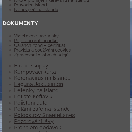
FAQ – pronájem karavanu na Islandu
Průvodce Island
Nebezpečí na Islandu
DOKUMENTY
Všeobecné podmínky
Pojištění proti úpadku
Garanční fond – certifikát
Pravidla a používání cookies
Zpracování osobních údajů
Erupce sopky
Kempovací karta
Koronavirus na Islandu
Laguna Jokulsarlon
Letenky na Island
Letiště Keflavík
Pojištění auta
Polární záře na Islandu
Poloostrov Snaefellsnes
Pozorování lávy
Pronájem dodávek