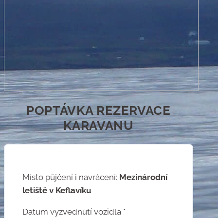
POPTÁVKA REZERVACE
KARAVANU
Místo půjčení i navrácení:
Mezinárodní
letiště v Keflavíku
Datum vyzvednutí vozidla *