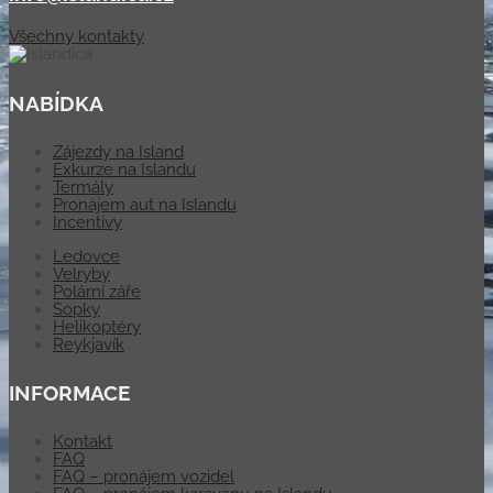
Všechny kontakty
NABÍDKA
Zájezdy na Island
Exkurze na Islandu
Termály
Pronájem aut na Islandu
Incentivy
Ledovce
Velryby
Polární záře
Sopky
Helikoptéry
Reykjavík
INFORMACE
Kontakt
FAQ
FAQ – pronájem vozidel