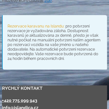
můžete konzultovat
zde
.
Rezervace karavanu na Islandu:
pro potvrzení
rezervace je vyžadována záloha. Dostupnost
karavanů je aktualizována 2x denně, přesto je však
nutné počkat na manuální potvrzení naším agentem
po rezervaci vozidla na vaše jméno u našeho
dodavatele. Na automatické potvrzení rezervace
neodpovídejte. Vaše rezervace bude potvrzená do
24 hodin během pracovních dní.
RYCHLÝ KONTAKT
+420 775 099 943
info@islandica.cz