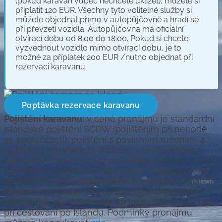
(pokud karavan vůbec nechcete uklízet), můžete si
připlatit 120 EUR. Všechny tyto volitelné služby si
můžete objednat přímo v autopůjčovně a hradí se
při převzetí vozidla. Autopůjčovna má oficiální
otvírací dobu od 8:00 do 18:00. Pokud si chcete
vyzvednout vozidlo mimo otvírací dobu, je to
možné za příplatek 200 EUR /nutno objednat při
rezervaci karavanu.
Poptávka rezervace karavanu
Pojištění karavanu:
v ceně pronájmu je standardní
islandské pojištění SCDW (pojištěním při nehodě
se spoluúčastí), pojištění s povinným ručením a
pojištění proti krádeži. Protože řízení na Islandu
není jako v České republice doporučujeme našim
klientům si při převzetí karavanu v autopůjčovně
sjednat extra připojištění. Silnice a klima na Islandu
hrají při řízení vždy velkou roli. Extra připojištění
není nutné, ale zajistí vám klidnější mysl a pohodu
při cestování po Islandu. Podmínky pronájmu