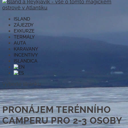
ISLAND
ZÁJEZDY
EXKURZE
TERMÁLY
AUTA
KARAVANY
INCENTIVY
ISLANDICA
Vyberte stránku
PRONÁJEM TERÉNNÍHO
CAMPERU PRO 2-3 OSOBY