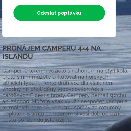
PRONÁJEM CAMPERU 4×4 NA
ISLANDU
Camper je terénní vozidlo s náhonem na čtyři kola,
proto s ním můžete cirkulovat na horských
silnicích typu F. Tento druh vozidla však není
vhodný ne přejížděný ledovcových řek a
náročných F cest s brody. Campery nemají sprchu
ani záchod. Můžete však využít nespočet kempů a
termálních bazénů, kde jsou sprchy za rozumný
poplatek. S tímto camperem si vaši dobrodružnou
cestu po Islandu jistě užijete.