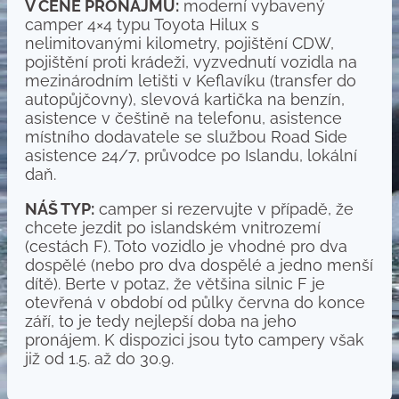
V CENĚ PRONÁJMU:
moderní vybavený
camper 4×4 typu Toyota Hilux s
nelimitovanými kilometry, pojištění CDW,
pojištění proti krádeži, vyzvednutí vozidla na
mezinárodním letišti v Keflavíku (transfer do
autopůjčovny), slevová kartička na benzín,
asistence v češtině na telefonu, asistence
místního dodavatele se službou Road Side
asistence 24/7, průvodce po Islandu, lokální
daň.
NÁŠ TYP:
camper si rezervujte v případě, že
chcete jezdit po islandském vnitrozemí
(cestách F). Toto vozidlo je vhodné pro dva
dospělé (nebo pro dva dospělé a jedno menší
dítě). Berte v potaz, že většina silnic F je
otevřená v období od půlky června do konce
září, to je tedy nejlepší doba na jeho
pronájem. K dispozici jsou tyto campery však
již od 1.5. až do 30.9.