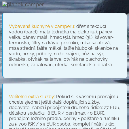
Vybavená kuchyně v camperu:
dřez s tekoucí
vodou (barel), malá lednička (na elektriku), pánev
velká, pánev malá, hrnec (5l.), hrnec (3l.), kávovar-
termoska, filtry na kávu, prkénko, mísa salátová,
mísa střední, talíře mělké, talíře hluboké, sklenice na
vodu, hrnky, příbory, nože krájecí, nůž na sýr,
škrabka, otvírák na lahve, otvírák na plechovky,
odměrka, zapalovač, utěrka, smetáček a lopatka.
Volitelné extra služby:
Pokud si k vašemu pronájmu
chcete sjednat ještě další doplňující služby,
dodavatel nabízí i připojištění druhého řidiče: 27 EUR,
dětskou sedačku: 8 EUR / den (max. 40 EUR),
pronájem ložního prádla, peřiny + polštáře a ručníku
za 5.700 ISK / 39 EUR osoba, komplet finální úklid