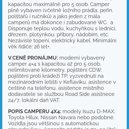
kapacitou maximálně pro 5 osob. Camper
plně vybaven (včetně ložního prádla, peřin.
polštářů i ručníků) a jako jeden z mála
camperů má dokonce i zabudované WC. a
Disponuje teplou vodu, kuchyňkou s lednicí,
dřezem, plotýnkou, příbory, nádobím, etc.
Nezávislé topení, elektrický kabel. Minimální
věk řidiče: 26 let+.
V CENĚ PRONÁJMU:
moderní vybavený
camper 4×4 s kapacitou až pro 5 osob,
nelimitované kilometry, pojištění CDW,
pojištění proti krádeži TP, vyzvednutí na
mezinárodním letišti v Keflavíku, asistence v
češtině na telefonu, asistence místního
dodavatele se službou Road Side asistnece
24/7, lokální daň VAT.
POPIS CAMPERU 4X4:
modely Isuzu D-MAX,
Toyota Hilux, Nissan Navara nebo podobné.
Vozidla jsou většinou s automatickou