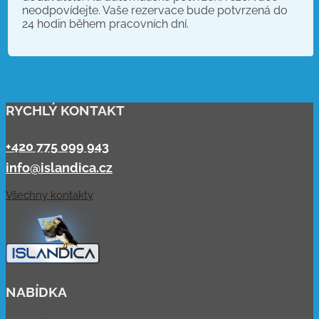
neodpovídejte. Vaše rezervace bude potvrzená do
24 hodin během pracovních dní.
RYCHLÝ KONTAKT
+420 775 099 943
info@islandica.cz
Všechny kontakty
NABÍDKA