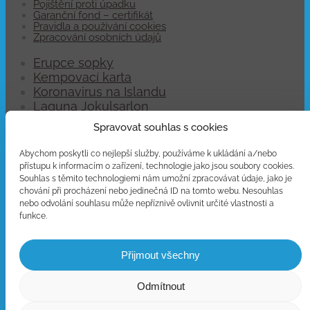
Pojištění proti úpadku
Garanční fond – certifikát
Pravidla a používání cookies
Zpracování osobních údajů
Erupce sopky
Kempovací karta
Koronavirus na Islandu
Laguna Jokulsarlon
Letenky na Island
Spravovat souhlas s cookies
Letiště Keflavík
Pojištění auta
Abychom poskytli co nejlepší služby, používáme k ukládání a/nebo
Polární záře na Islandu
přístupu k informacím o zařízení, technologie jako jsou soubory cookies.
Poloostrov Snaefellsnes
Souhlas s těmito technologiemi nám umožní zpracovávat údaje, jako je
Pozorování lávy
chování při procházení nebo jedinečná ID na tomto webu. Nesouhlas
nebo odvolání souhlasu může nepříznivě ovlivnit určité vlastnosti a
Pronájem dodávek
funkce.
Skútry na ledovci
Vánoce na Islandu
Víza a povolení na Island
Přijmout všechny
Vybavení s sebou
Zlatý okruh
Odmítnout