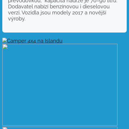
převodovkou, kapacita nádrže je 70–90 litrů.
Dodavatel nabízí benzínovou i dieselovou
verzi. Vozidla jsou modely 2017 a novější
výroby.