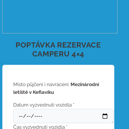
POPTÁVKA REZERVACE
CAMPERU 4×4
Místo půjčení i navrácení:
Mezinárodní
letiště v Keflavíku
Datum vyzvednutí vozidla *
Čas vyzvednutí vozidla *