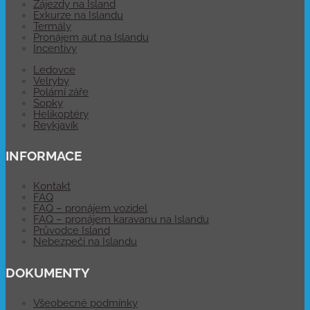
Zájezdy na Island
Exkurze na Islandu
Termály
Pronájem aut na Islandu
Incentivy
Ledovce
Velryby
Polární záře
Sopky
Helikoptéry
Reykjavík
INFORMACE
Kontakt
FAQ
FAQ – pronájem vozidel
FAQ – pronájem karavanu na Islandu
Průvodce Island
Nebezpečí na Islandu
DOKUMENTY
Všeobecné podmínky