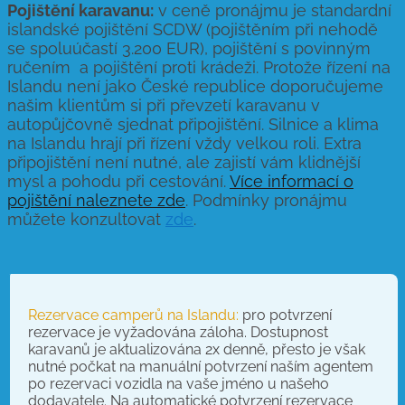
Pojištění karavanu:
v ceně pronájmu je standardní
islandské pojištění SCDW (pojištěním při nehodě
se spoluúčastí 3.200 EUR), pojištění s povinným
ručením a pojištění proti krádeži. Protože řízení na
Islandu není jako České republice doporučujeme
našim klientům si při převzetí karavanu v
autopůjčovně sjednat připojištění. Silnice a klima
na Islandu hrají při řízení vždy velkou roli. Extra
připojištění není nutné, ale zajistí vám klidnější
mysl a pohodu při cestování.
Více informací o
pojištění naleznete zde
. Podmínky pronájmu
můžete konzultovat
zde
.
Rezervace camperů na Islandu:
pro potvrzení
rezervace je vyžadována záloha. Dostupnost
karavanů je aktualizována 2x denně, přesto je však
nutné počkat na manuální potvrzení naším agentem
po rezervaci vozidla na vaše jméno u našeho
dodavatele. Na automatické potvrzení rezervace