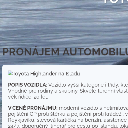
PRONÁJEM AUTOMOBILU
POPIS VOZIDLA:
Vozidlo vyšší kategorie i třídy, 
Vhodné pro rodiny a skupiny. Skvělé terénní vlas
věk řidiče: 20 let.
V CENĚ PRONÁJMU:
moderní vozidlo s nelimitova
pojištění GP proti štěrku a pojištění proti krádež
Reykjavíku, slevová kartička na benzín, asistenc
24/7, doporučný itinerář pro cestu po Islandu, lok