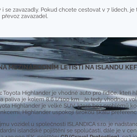
y i se zavazadly. Pokud chcete cestovat v 7 lidech, je
na převoz zavazadel.
A MEZINÁRODNÍM LETIŠTI NA ISLANDU KE
:
Toyota Highlander je vhodné auto pro řidiče, kteří 
liva je kolem 8,6 l/100 km. Je tedy vhodnou volbou
yota Highlander je velké SUV, které bez problémů ko
funkcemi, Highlander uspokojí širokou škálu preferencí
mu vozidel u společnosti ISLANDICA s.r.o. je nadsta
ndardní islandské pojištění se spolúčastí, dále je v ce
a 120.000 ISK, pojištění
GP (Gravel Protection)
, což j