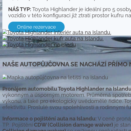
NÁŠ TYP:
Toyota Highlander
je ideální pro 5 osob
vozidlo v této konfiguraci již ztratí prostor kufru 
Online rezervace
NAŠE AUTOPŮJČOVNA SE NACHÁZÍ PŘÍMO N
Pronájem automobilu Toyota Highlander na Islandu
výkonným a úsporným motorem. Průměrná spotřeba pa
výkonu, a také pro ekologicky uvědomělé řidiče.
To
efektivitu. Proslulé svou spolehlivostí a rodinnými 
Informace o pojištění auta na Islandu:
V ceně pronáj
TP. Pojištění
CDW (Collision damage waiver)
je sta
Collision damage waiver)
se sníženou spoluúčastí n