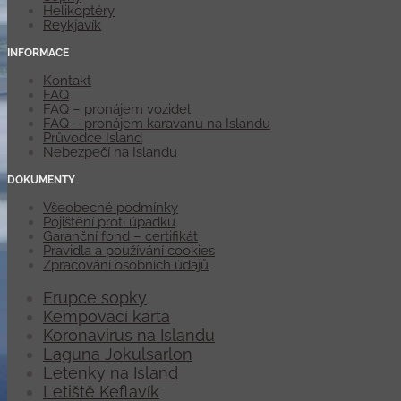
Helikoptéry
Reykjavík
INFORMACE
Kontakt
FAQ
FAQ – pronájem vozidel
FAQ – pronájem karavanu na Islandu
Průvodce Island
Nebezpečí na Islandu
DOKUMENTY
Všeobecné podmínky
Pojištění proti úpadku
Garanční fond – certifikát
Pravidla a používání cookies
Zpracování osobních údajů
Erupce sopky
Kempovací karta
Koronavirus na Islandu
Laguna Jokulsarlon
Letenky na Island
Letiště Keflavík