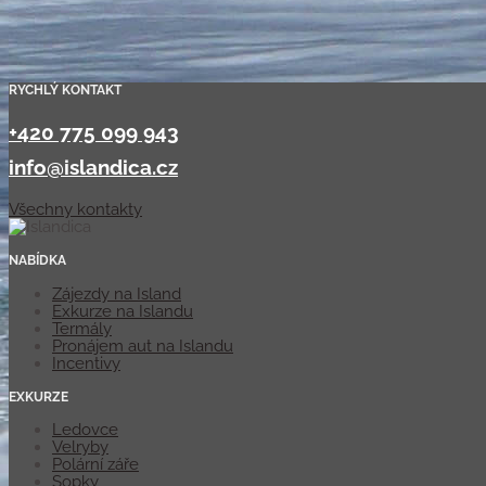
RYCHLÝ KONTAKT
+420 775 099 943
info@islandica.cz
Všechny kontakty
NABÍDKA
Zájezdy na Island
Exkurze na Islandu
Termály
Pronájem aut na Islandu
Incentivy
EXKURZE
Ledovce
Velryby
Polární záře
Sopky