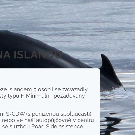
NA ISLANDU
eze Islandem 5 osob i se zavazadly.
esty typu F. Minimální požadovaný
ění S-CDW (s poníženou spoluúčastí),
íku nebo ve naší autopůjčovně v centru
le se službou Road Side asistence