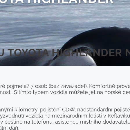
 TOYOTA HIGHLANDER 
které pojme až 7 osob (bez zavazadel). Komfortně prov
tnosti. S tímto typem vozidla můžete jet na horské c
nými kilometry, pojištění CDW, nadstandardní pojišt
i, vyzvednutí vozidla na mezinárodním letišti v Keflav
e v češtině na telefonu, asistence místního dodavate
ální daň.