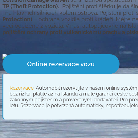
TP (Theft Protection).
Pojištění proti štěrku je dal
i na hlavních silnicích kolem ostrova. Pojištění proti
Protection)
– ochrana vozidla proti krádeži. Mějte na
věci odcizené z vozidla. V naší autopůjčovně na Isla
pojištění ochrany proti vulkanickému prachu a písk
Online rezervace vozu
Rezervace:
A
utomobil rezervujte v našem online systé
bez rizika, platíte až na Islandu a máte garanci české ces
zákonným pojištěním a prověřenými dodavateli. Pro před
letu
. Rezervace je potvrzená automaticky, nepotřebujete