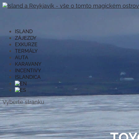
ISLAND
ZÁJEZDY
EXKURZE
TERMÁLY
AUTA
KARAVANY
INCENTIVY
ISLANDICA
Vyberte stránku
TOY