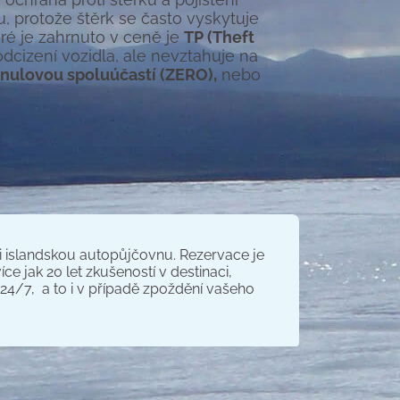
u, protože štěrk se často vyskytuje
teré je zahrnuto v ceně je
TP (Theft
 odcizení vozidla, ale nevztahuje na
nulovou spoluúčastí (ZERO),
nebo
i islandskou autopůjčovnu. Rezervace je
ce jak 20 let zkušeností v destinaci,
4/7, a to i v případě zpoždění vašeho