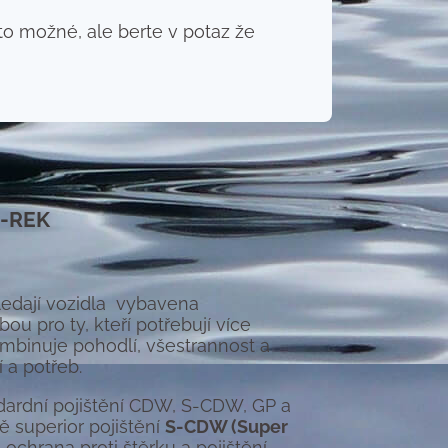
 to možné, ale berte v potaz že
F-REK
hledají vozidla vybavena
 pro ty, kteří potřebují více
mbinuje pohodlí, všestrannost a
 a potřeb.
ndardní pojištění CDW, S-CDW, GP a
ně superior pojištění
S-CDW (Super
e ochrana proti štěrku a pojištění