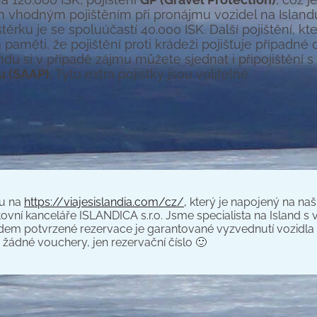
ším vhodným pojištěním při pronájmu vozidel na Island
 štěrku je se spoluúčastí 40.000 ISK. Další
pojištění, k
 paměti, že pojištění proti krádeži pojišťuje případné
ndu si v případě zájmu můžete sjednat i připojištění s
u (SAAP).
Tyto extra pojistky jsou volitelné.
mu na
https://viajesislandia.com/cz/,
který je napojený na naš
tovní kanceláře ISLANDICA s.r.o. Jsme specialista na Island s ví
em potvrzené rezervace je garantované vyzvednutí vozidla 2
 žádné vouchery, jen rezervační číslo 🙂