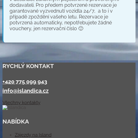
dodavateli. Pro předem potvrzené rezervace je
garantované vyzvednutí vozidla 24/7, a to i v
případě zpoždění vašeho letu
. Rezervace je
potvrzená automaticky, nepotřebujete žádné
vouchery, jen rezervační číslo 🙂
RYCHLÝ KONTAKT
+420 775 099 943
info@islandica.cz
Všechny kontakty
NABÍDKA
Zájezdy na Island