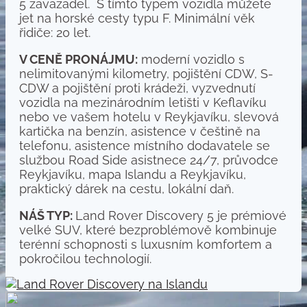
5 zavazadel. S tímto typem vozidla můžete
jet na horské cesty typu F. Minimální věk
řidiče: 20 let.
V CENĚ PRONÁJMU:
moderní vozidlo s
nelimitovanými kilometry, pojištění CDW, S-
CDW a pojištění proti krádeži, vyzvednutí
vozidla na mezinárodním letišti v Keflavíku
nebo ve vašem hotelu v Reykjavíku, slevová
kartička na benzín, asistence v češtině na
telefonu, asistence místního dodavatele se
službou Road Side asistnece 24/7, průvodce
Reykjavíku, mapa Islandu a Reykjavíku,
praktický dárek na cestu, lokální daň.
NÁŠ TYP:
Land Rover Discovery 5 je prémiové
velké SUV, které bezproblémově kombinuje
terénní schopnosti s luxusním komfortem a
pokročilou technologií.