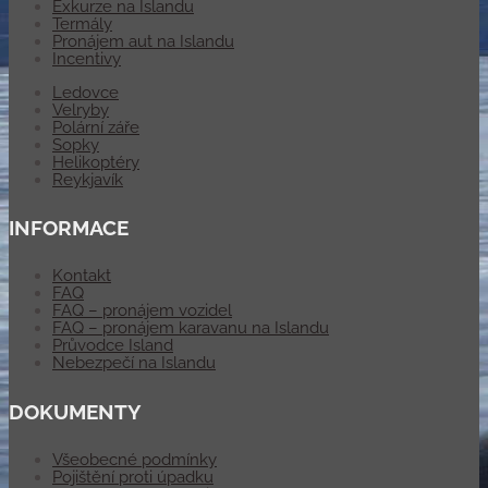
Exkurze na Islandu
Termály
Pronájem aut na Islandu
Incentivy
Ledovce
Velryby
Polární záře
Sopky
Helikoptéry
Reykjavík
INFORMACE
Kontakt
FAQ
FAQ – pronájem vozidel
FAQ – pronájem karavanu na Islandu
Průvodce Island
Nebezpečí na Islandu
DOKUMENTY
Všeobecné podmínky
Pojištění proti úpadku