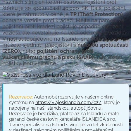
hlavních silnicích kolem ostrova. Pojištění proti
štěrku je se spoluúčastí 40.000 ISK. Další
pojištění,
které je zahrnuto v ceně je
TP (Theft Protection)
–
ochrana vozidla proti krádeži. Mějte na paměti, že
pojištění proti krádeži pojišťuje případné odcizení
vozidla, ale nevztahuje na věci odcizené z vozidla.
V naší autopůjčovně na Islandu si v případě zájmu
můžete sjednat i připojištění s
nulovou spoluúčastí
(ZERO),
nebo
pojištění ochrany proti
vulkanickému prachu a písku (SAAP).
Tyto extra
pojistky jsou volitelné.
Rezervace:
Automobil rezervujte v našem online
systému na
https://viajesislandia.com/cz/,
který je
napojený na naši islandskou autopůjčovnu.
Rezervace je bez rizika, platíte až na Islandu a máte
garanci české cestovní kanceláře ISLANDICA s.r.o.
Jsme specialista na Island s více jak 20 let zkušeností
v destinaci, zákonným pojištěním a prověřenými