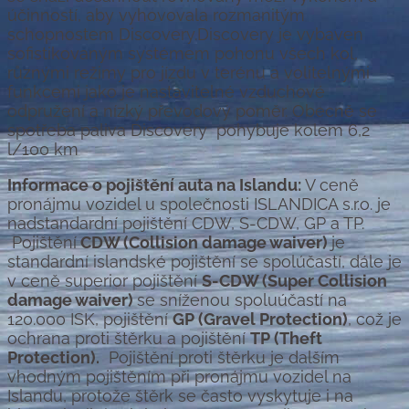
účinností, aby vyhovovala rozmanitým
schopnostem Discovery.Discovery je vybaven
sofistikovaným systémem pohonu všech kol,
různými režimy pro jízdu v terénu a volitelnými
funkcemi jako je nastavitelné vzduchové
odpružení a nízký převodový poměr.
Obecně se
spotřeba paliva Discovery pohybuje kolem 6,2
l/100 km
Informace o pojištění auta na Islandu:
V ceně
pronájmu vozidel u společnosti ISLANDICA s.r.o. je
nadstandardní pojištění CDW, S-CDW, GP a TP.
Pojištění
CDW (Collision damage waiver)
je
standardní islandské pojištění se spolúčastí, dále je
v ceně superior pojištění
S-CDW (Super Collision
damage waiver)
se sníženou spoluúčastí na
120.000 ISK, pojištění
GP (Gravel Protection)
, což je
ochrana proti štěrku a pojištění
TP (Theft
Protection).
Pojištění proti štěrku je dalším
vhodným pojištěním při pronájmu vozidel na
Islandu, protože štěrk se často vyskytuje i na