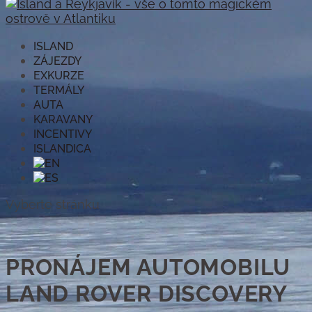
ISLAND
ZÁJEZDY
EXKURZE
TERMÁLY
AUTA
KARAVANY
INCENTIVY
ISLANDICA
Vyberte stránku
PRONÁJEM AUTOMOBILU
LAND ROVER DISCOVERY