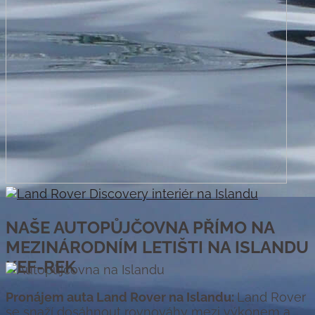
NAŠE AUTOPŮJČOVNA PŘÍMO NA
MEZINÁRODNÍM LETIŠTI NA ISLANDU
KEF-REK
Pronájem auta Land Rover na Islandu:
Land Rover
se snaží dosáhnout rovnováhy mezi výkonem a