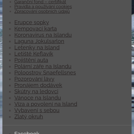
Garanční fond – certifikát
Pravidla a používání cookies
Zpracování osobních údajů
Erupce sopky
Kempovací karta
Koronavirus na Islandu
Laguna Jokulsarlon
Letenky na Island
Letiště Keflavík
Pojištění auta
Polární záře na Islandu
Poloostrov Snaefellsnes
Pozorování lávy
Pronájem dodávek
Skútry na ledovci
Vánoce na Islandu
Víza a povolení na Island
Vybavení s sebou
Zlatý okruh
Facebook