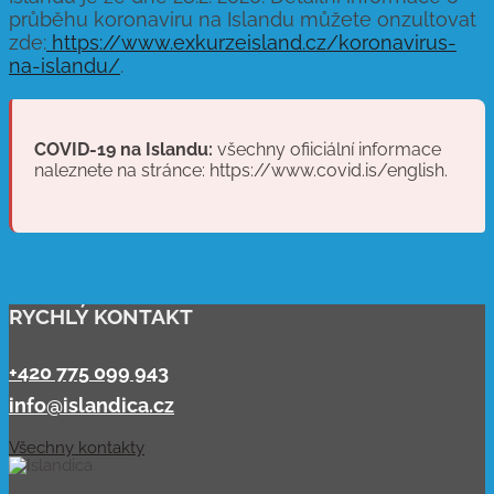
průběhu koronaviru na Islandu můžete onzultovat
zde:
https://www.exkurzeisland.cz/koronavirus-
na-islandu/
.
COVID-19 na Islandu:
všechny ofiiciální informace
naleznete na stránce: https://www.covid.is/english.
RYCHLÝ KONTAKT
+420 775 099 943
info@islandica.cz
Všechny kontakty