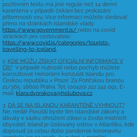
pozitivním testu má jiné regule než 14 denní
karanténa v případě čekání bez prokázání
přítomnosti viru. Více informací můžete sledovat
přímo na stránkách islandské vlády:
https://www.government.is/
nebo na covid
stránkách pro cestovatele:
https://www.covid.is/categories/tourists-
travelling-to-iceland.
2.
KDE MŮŽU ZÍSKAT OFICIÁLNÍ INFORMACE V
ČR?
V případě nutnosti nebo pochyb můžete
konzultovat Honorární konzulát Islandu pro
Českou republiku v Praze: Za Poříčskou branou
21/365, 18600 Praha, Tel: (00420) 212 242 091, E-
mail:
klara.dvorakova@holubova.cz
.
3.
DÁ SE NA ISLANDU KARANTÉNĚ VYHNOUT?
Ne, nedá! Porušili byste tím islandské zákony a
dávaly v sázku ohrožení zdraví a života místních
obyvatel. Island je izolovaný ostrov v Atlantiku, kde
doposud za celou dobo pandemie koronaviru