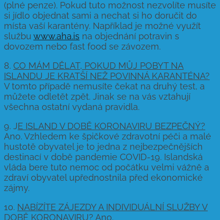
(plné penze). Pokud tuto možnost nezvolíte musíte
si jídlo objednat sami a nechat si ho doručit do
místa vaší karantény. Například je možné využít
službu
www.aha.is
na objednání potravin s
dovozem nebo fast food se závozem.
8.
CO MÁM DĚLAT, POKUD MŮJ POBYT NA
ISLANDU JE KRATŠÍ NEŽ POVINNÁ KARANTÉNA?
V tomto případě nemusíte čekat na druhý test, a
můžete odletět zpět. Jinak se na vás vztahují
všechna ostatní vydaná pravidla.
9. J
E ISLAND V DOBĚ KORONAVIRU BEZPEČNÝ?
Ano. Vzhledem ke špičkové zdravotní péči a malé
hustotě obyvatel je to jedna z nejbezpečnějších
destinací v době pandemie COVID-19. Islandská
vláda bere tuto nemoc od počátku velmi vážně a
zdraví obyvatel upřednostnila před ekonomické
zájmy.
10.
NABÍZÍTE ZÁJEZDY A INDIVIDUÁLNÍ SLUŽBY V
DOBĚ KORONAVIRU?
Ano.