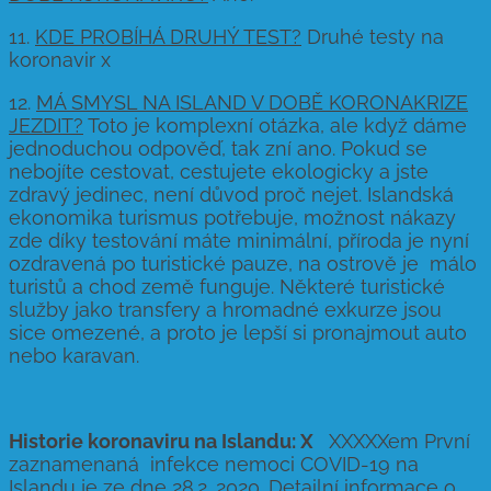
11.
KDE PROBÍHÁ DRUHÝ TEST?
Druhé testy na
koronavir x
12.
MÁ SMYSL NA ISLAND V DOBĚ KORONAKRIZE
JEZDIT?
Toto je komplexní otázka, ale když dáme
jednoduchou odpověď, tak zní ano. Pokud se
nebojíte cestovat, cestujete ekologicky a jste
zdravý jedinec, není důvod proč nejet. Islandská
ekonomika turismus potřebuje, možnost nákazy
zde díky testování máte minimální, příroda je nyní
ozdravená po turistické pauze, na ostrově je málo
turistů a chod země funguje. Některé turistické
služby jako transfery a hromadné exkurze jsou
sice omezené, a proto je lepší si pronajmout auto
nebo karavan.
Historie koronaviru na Islandu: X
XXXXXem První
zaznamenaná infekce nemoci COVID-19 na
Islandu je ze dne 28.2. 2020. Detailní informace o