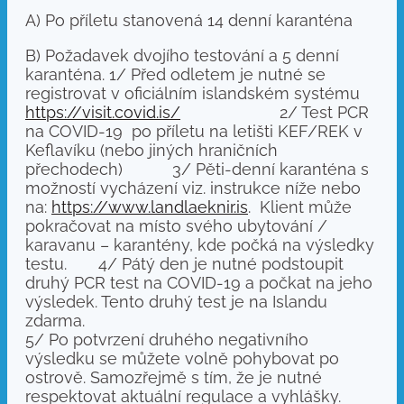
A) Po příletu stanovená 14 denní karanténa
B) Požadavek dvojího testování a 5 denní
karanténa. 1/ Před odletem je nutné se
registrovat v oficiálním islandském systému
https://visit.covid.is/
2/ Test PCR
na COVID-19 po příletu na letišti KEF/REK v
Keflavíku (nebo jiných hraničních
přechodech) 3/ Pěti-denní karanténa s
možností vycházení viz. instrukce níže nebo
na:
https://www.landlaeknir.is
. Klient může
pokračovat na místo svého ubytování /
karavanu – karantény, kde počká na výsledky
testu. 4/ Pátý den je nutné podstoupit
druhý PCR test na COVID-19 a počkat na jeho
výsledek. Tento druhý test je na Islandu
zdarma
.
5/ Po potvrzení druhého negativního
výsledku se můžete volně pohybovat po
ostrově. Samozřejmě s tím, že je nutné
respektovat aktuální regulace a vyhlášky.