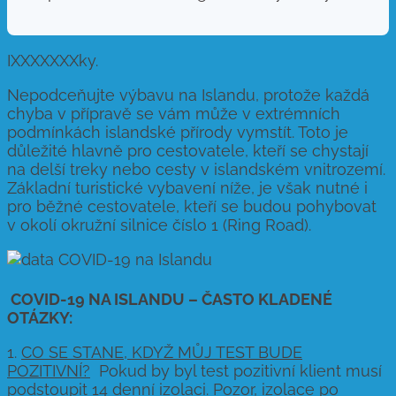
IXXXXXXXky.
Nepodceňujte výbavu na Islandu, protože každá
chyba v přípravě se vám může v extrémních
podmínkách islandské přírody vymstít. Toto je
důležité hlavně pro cestovatele, kteří se chystají
na delší treky nebo cesty v islandském vnitrozemí.
Základní turistické vybavení níže, je však nutné i
pro běžné cestovatele, kteří se budou pohybovat
v okolí okružní silnice číslo 1 (Ring Road).
C
OVID-19 NA ISLANDU – ČASTO KLADENÉ
OTÁZKY:
1.
CO SE STANE, KDYŽ MŮJ TEST BUDE
POZITIVNÍ?
Pokud by byl test pozitivní klient musí
podstoupit 14 denní izolaci. Pozor, izolace po