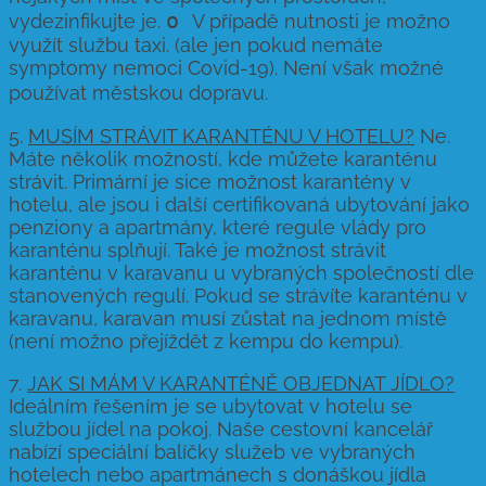
o
vydezinfikujte je.
V případě nutnosti je možno
využít službu taxi. (ale jen pokud nemáte
symptomy nemoci Covid-19). Není však možné
používat městskou dopravu.
5.
MUSÍM STRÁVIT KARANTÉNU V HOTELU?
Ne.
Máte několik možností, kde můžete karanténu
strávit. Primární je sice možnost karantény v
hotelu, ale jsou i další certifikovaná ubytování jako
penziony a apartmány, které regule vlády pro
karanténu splňují. Také je možnost strávit
karanténu v karavanu u vybraných společností dle
stanovených regulí. Pokud se strávíte karanténu v
karavanu, karavan musí zůstat na jednom místě
(není možno přejíždět z kempu do kempu).
7.
JAK SI MÁM V KARANTÉNĚ OBJEDNAT JÍDLO?
Ideálním řešením je se ubytovat v hotelu se
službou jídel na pokoj. Naše cestovní kancelář
nabízí speciální balíčky služeb ve vybraných
hotelech nebo apartmánech s donáškou jídla