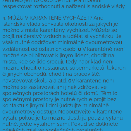
zemřelo jen 10 osob. Je nutné a morální
respektovat rozhodnutí a nařízení islandské vlády.
4.
MŮŽU V KARANTÉNĚ VYCHÁZET?
Ano.
Islandská vláda schválila okolnosti za jakých je
možno z místa karantény vycházet. Můžete se
projít na čerstvý vzduch a udělat si vycházku. Je
však nutné dodržovat minimálně dvoumetrovou
o
vzdálenost od ostatních osob.
V karanténě není
možné se přibližovat k jiným lidem, chodit na
místa, kde se lidé srocují, tedy například není
možné chodit o restaurací, supermarketů, lékáren
či jiných obchodů, chodit na pracoviště,
o
navštěvovat školu a a atd.
V karanténě není
možné se zastavovat ani jinak zdržovat ve
společných prostorách hotelů či domů. Těmito
společnými prostory je nutné rychle projít bez
kontaktu s jinými lidmi (udržujte minimálně
dvoumetrový odstup). Nepoužívejte v karanténě
výtah, pokud je to možné. Jestli je použití výtahu
nutné, jeďte výtahem sami. Pokud se dotknete
nějakých míst ve společných prostorách,