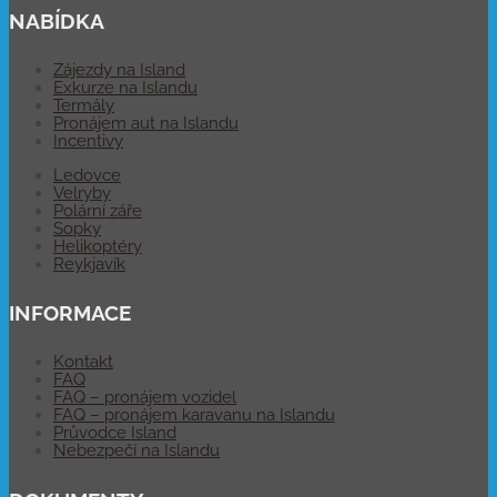
NABÍDKA
Zájezdy na Island
Exkurze na Islandu
Termály
Pronájem aut na Islandu
Incentivy
Ledovce
Velryby
Polární záře
Sopky
Helikoptéry
Reykjavík
INFORMACE
Kontakt
FAQ
FAQ – pronájem vozidel
FAQ – pronájem karavanu na Islandu
Průvodce Island
Nebezpečí na Islandu