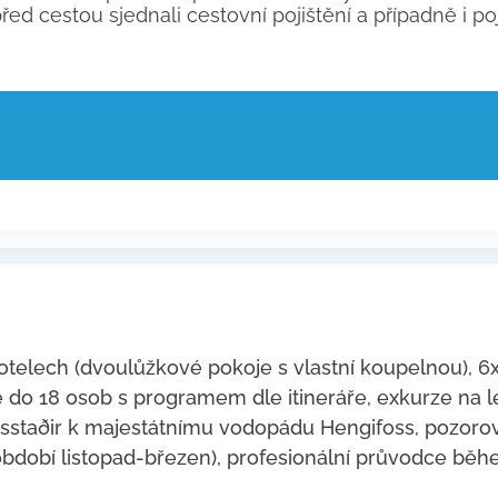
d cestou sjednali cestovní pojištění a případně i poji
telech (dvoulůžkové pokoje s vlastní koupelnou), 6x
 do 18 osob s programem dle itineráře, exkurze na 
sstaðir k majestátnímu vodopádu Hengifoss, pozorová
období listopad-březen), profesionální průvodce během