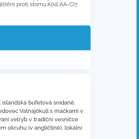
štění proti stornu.Kód.:AA-CI7
 islandská bufetová snídaně,
ledovec Vatnajökull s mačkami v
ní velryb v tradiční vesničce
 okruhu (v angličtině), lokální