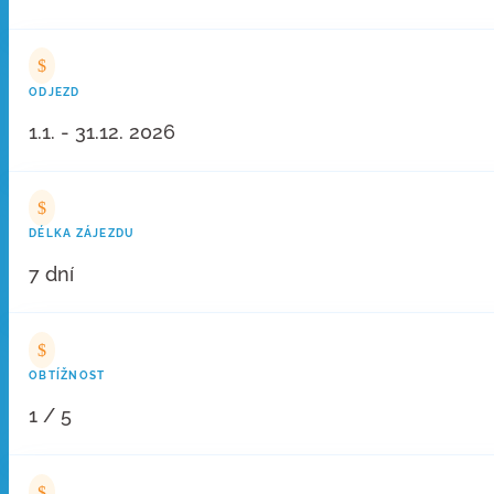
$
ODJEZD
1.1. - 31.12. 2026
$
DÉLKA ZÁJEZDU
7 dní
$
OBTÍŽNOST
1 / 5
$