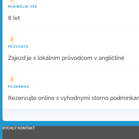
MINIMÁLNÍ VĚK
8 let
$
PRŮVODCE
Zájezd je s lokálním průvodcem v angličtině
$
POZNÁMKA
Rezervujte online s výhodnými storno podmínkami
RYCHLÝ KONTAKT