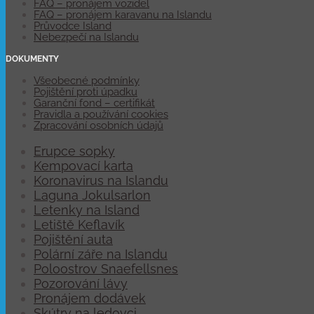
FAQ – pronájem vozidel
FAQ – pronájem karavanu na Islandu
Průvodce Island
Nebezpečí na Islandu
DOKUMENTY
Všeobecné podmínky
Pojištění proti úpadku
Garanční fond – certifikát
Pravidla a používání cookies
Zpracování osobních údajů
Erupce sopky
Kempovací karta
Koronavirus na Islandu
Laguna Jokulsarlon
Letenky na Island
Letiště Keflavík
Pojištění auta
Polární záře na Islandu
Poloostrov Snaefellsnes
Pozorování lávy
Pronájem dodávek
Skútry na ledovci