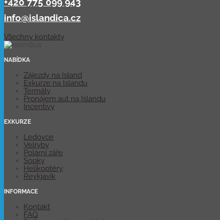
+420 775 099 943
info@islandica.cz
Všechny kontakty
NABÍDKA
Zájezdy na Island
Exkurze na Islandu
Termály
Pronájem aut na Islandu
Incentivy
EXKURZE
Ledovce
Velryby
Polární záře
Sopky
Helikoptéry
Reykjavík
INFORMACE
Kontakt
FAQ