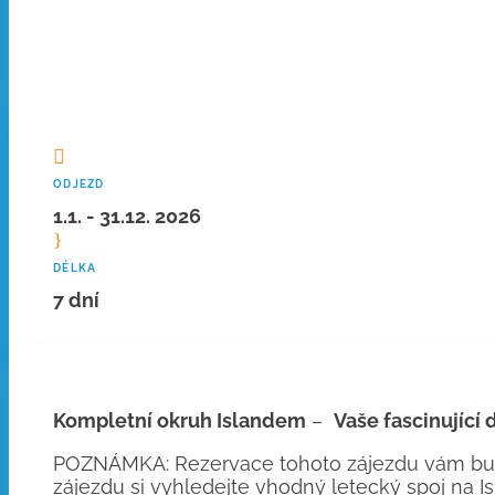

ODJEZD
1.1. - 31.12. 2026
}
DÉLKA
7 dní
Kompletní okruh Islandem
–
Vaše fascinující
POZNÁMKA: Rezervace tohoto zájezdu vám bude
zájezdu si vyhledejte vhodný letecký spoj na Is