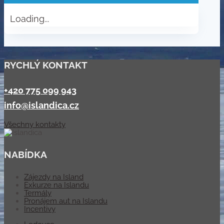
Loading...
RYCHLÝ KONTAKT
+420 775 099 943
info@islandica.cz
Všechny kontakty
NABÍDKA
Zájezdy na Island
Exkurze na Islandu
Termály
Pronájem aut na Islandu
Incentivy