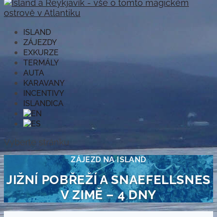
ISLAND
ZÁJEZDY
EXKURZE
TERMÁLY
AUTA
KARAVANY
INCENTIVY
ISLANDICA
Vyberte stránku
ZÁJEZD NA ISLAND
JIŽNÍ POBŘEŽÍ A SNAEFELLSNES
V ZIMĚ – 4 DNY