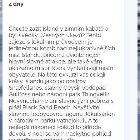
4 dny
Chcete zažít Island v zimním kabátě a
být svědky úžasných úkazů? Tento
zájezd s lokálním průvodcem je
jedinečnou kombinací nejlukrativnějších
míst Islandu, přičemž uvidíte nejen
hlavní slavné atrakce, ale také vám
ukážeme místa, která vyhledávají místní
obyvatelé. Na této exkurzi vás čekají
krásy Islandu jako poloostrov
Snæfellsnes, slavný Geysir, vodopád
Gullfoss nebo národní park Thingvellir.
Nevynecháme ani slavné jižní pobřeží s
pláží Black Sand Beach. Navštívíte
slavnou ledovcovou lagunu Jökulsárlón
v národním parku Vatnajökull. A to
nejlepší nakonec! Pokud to příroda
dovolí, v noci se vám naskytne pohled