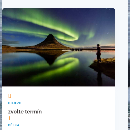

ODJEZD
zvolte termín
}
DÉLKA