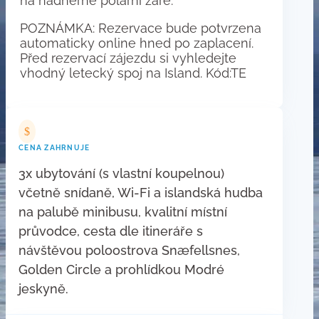
na nádherné polární záře.
POZNÁMKA: Rezervace bude potvrzena
automaticky online hned po zaplacení.
Před rezervací zájezdu si vyhledejte
vhodný letecký spoj na Island. Kód:TE
$
CENA ZAHRNUJE
3x ubytování (s vlastní koupelnou)
včetně snídaně, Wi-Fi a islandská hudba
na palubě minibusu, kvalitní místní
průvodce, cesta dle itineráře s
návštěvou poloostrova Snæfellsnes,
Golden Circle a prohlídkou Modré
jeskyně.