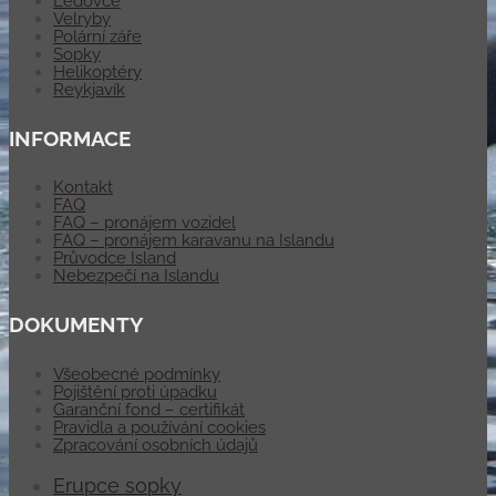
Ledovce
Velryby
Polární záře
Sopky
Helikoptéry
Reykjavík
INFORMACE
Kontakt
FAQ
FAQ – pronájem vozidel
FAQ – pronájem karavanu na Islandu
Průvodce Island
Nebezpečí na Islandu
DOKUMENTY
Všeobecné podmínky
Pojištění proti úpadku
Garanční fond – certifikát
Pravidla a používání cookies
Zpracování osobních údajů
Erupce sopky