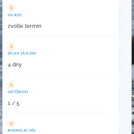
$
ODJEZD
zvolte termín
$
DÉLKA ZÁJEZDU
4 dny
$
OBTÍŽNOST
1 / 5
$
MINIMÁLNÍ VĚK