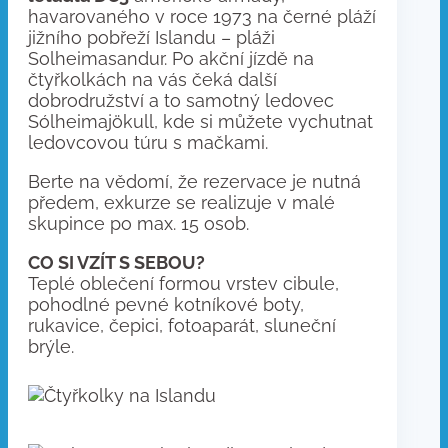
havarovaného v roce 1973 na černé pláží
jižního pobřeží Islandu – pláži
Solheimasandur. Po akční jízdě na
čtyřkolkách na vás čeká další
dobrodružství a to samotný ledovec
Sólheimajökull, kde si můžete vychutnat
ledovcovou túru s mačkami.
Berte na vědomí, že rezervace je nutná
předem, exkurze se realizuje v malé
skupince po max. 15 osob.
CO SI VZÍT S SEBOU?
Teplé oblečení formou vrstev cibule,
pohodlné pevné kotníkové boty,
rukavice, čepici, fotoaparát, sluneční
brýle.