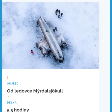

ODJEZD
Od ledovce Mýrdalsjökull
}
DÉLKA
5,5 hodiny