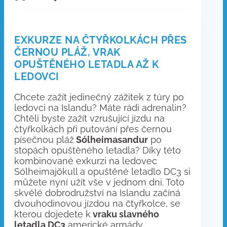
EXKURZE NA ČTYŘKOLKÁCH PŘES
ČERNOU PLÁŽ, VRAK
OPUŠTĚNÉHO LETADLA AŽ K
LEDOVCI
Chcete zažít jedinečný zážitek z túry po
ledovci na Islandu? Máte rádi adrenalin?
Chtěli byste zažít vzrušující jízdu na
čtyřkolkách při putování přes černou
písečnou pláž
Sólheimasandur
po
stopách opuštěného letadla? Díky této
kombinované exkurzi na ledovec
Sólheimajökull a opuštěné letadlo DC3 si
můžete nyní užít vše v jednom dni. Toto
skvělé dobrodružství na Islandu začíná
dvouhodinovou jízdou na čtyřkolce, se
kterou dojedete k
vraku slavného
letadla DC3
americké armády,