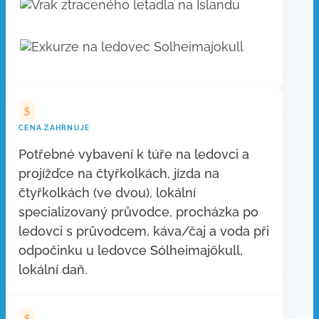
$
CENA ZAHRNUJE
Potřebné vybavení k túře na ledovci a
projížďce na čtyřkolkách, jízda na
čtyřkolkách (ve dvou), lokální
specializovaný průvodce, procházka po
ledovci s průvodcem, káva/čaj a voda při
odpočinku u ledovce Sólheimajökull,
lokální daň.
$