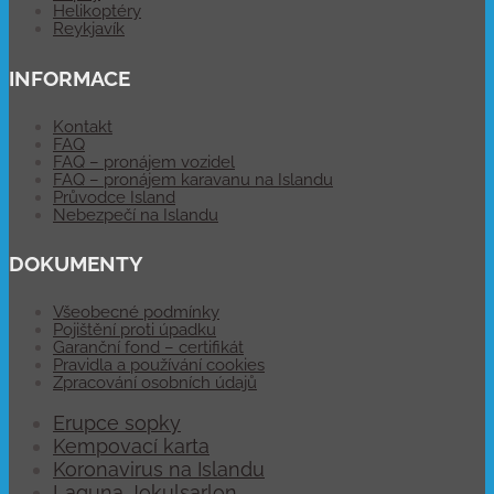
Helikoptéry
Reykjavík
INFORMACE
Kontakt
FAQ
FAQ – pronájem vozidel
FAQ – pronájem karavanu na Islandu
Průvodce Island
Nebezpečí na Islandu
DOKUMENTY
Všeobecné podmínky
Pojištění proti úpadku
Garanční fond – certifikát
Pravidla a používání cookies
Zpracování osobních údajů
Erupce sopky
Kempovací karta
Koronavirus na Islandu
Laguna Jokulsarlon