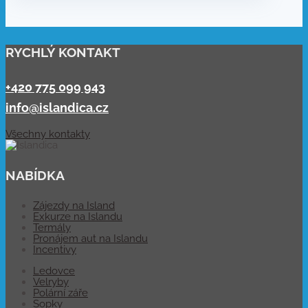
RYCHLÝ KONTAKT
+420 775 099 943
info@islandica.cz
Všechny kontakty
NABÍDKA
Zájezdy na Island
Exkurze na Islandu
Termály
Pronájem aut na Islandu
Incentivy
Ledovce
Velryby
Polární záře
Sopky