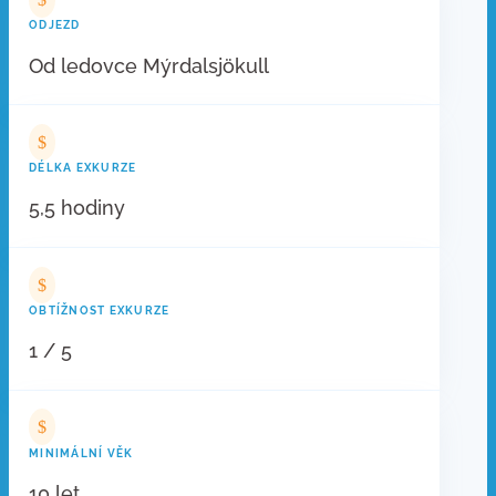
ODJEZD
Od ledovce Mýrdalsjökull
$
DÉLKA EXKURZE
5,5 hodiny
$
OBTÍŽNOST EXKURZE
1 / 5
$
MINIMÁLNÍ VĚK
10 let