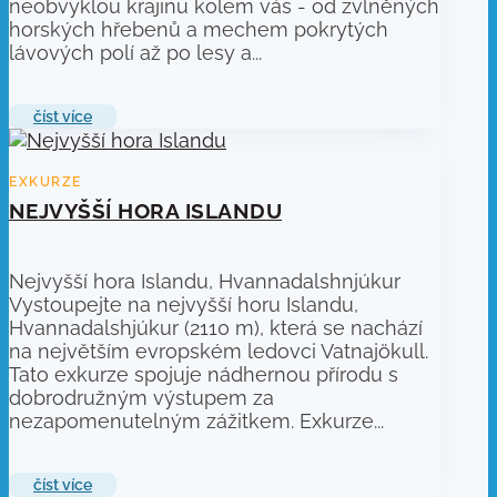
neobvyklou krajinu kolem vás - od zvlněných
horských hřebenů a mechem pokrytých
lávových polí až po lesy a...
číst více
NEJVYŠŠÍ HORA ISLANDU
Nejvyšší hora Islandu, Hvannadalshnjúkur
Vystoupejte na nejvyšší horu Islandu,
Hvannadalshjúkur (2110 m), která se nachází
na největším evropském ledovci Vatnajökull.
Tato exkurze spojuje nádhernou přírodu s
dobrodružným výstupem za
nezapomenutelným zážitkem. Exkurze...
číst více