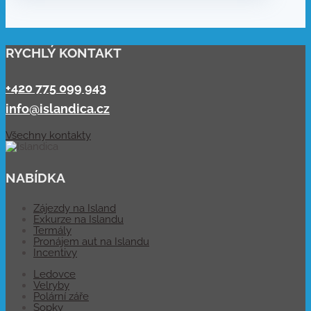
RYCHLÝ KONTAKT
+420 775 099 943
info@islandica.cz
Všechny kontakty
NABÍDKA
Zájezdy na Island
Exkurze na Islandu
Termály
Pronájem aut na Islandu
Incentivy
Ledovce
Velryby
Polární záře
Sopky