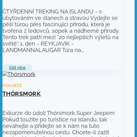
ČTYŘDENNÍ TREKING NA ISLANDU - s
ubytováním ve stanech a stravou Vydejte se
pěší túrou přes fascinující přírodu, která je
tvořena z ledovců, sopek a nádherné přírody.
Tento trek patří mezi "20 nejlepších výletů na
světě". 1. den - REYKJAVIK -
LANDMANNALAUGAR Túra na...
číst více
THÓRSMORK
Exkurze do údolí Thórsmork Super Jeepem
Pokud toužíte po turistice na Islandu, tak
neváhejte a přidejte se k nám na tuto
nezapomenutelnou cestu. Chcete-li zažít