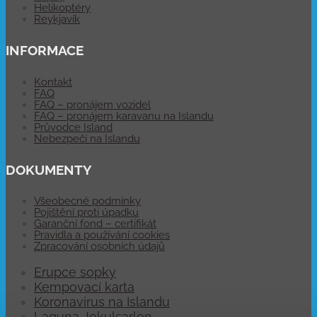
Helikoptéry
Reykjavík
INFORMACE
Kontakt
FAQ
FAQ – pronájem vozidel
FAQ – pronájem karavanu na Islandu
Průvodce Island
Nebezpečí na Islandu
DOKUMENTY
Všeobecné podmínky
Pojištění proti úpadku
Garanční fond – certifikát
Pravidla a používání cookies
Zpracování osobních údajů
Erupce sopky
Kempovací karta
Koronavirus na Islandu
Laguna Jokulsarlon