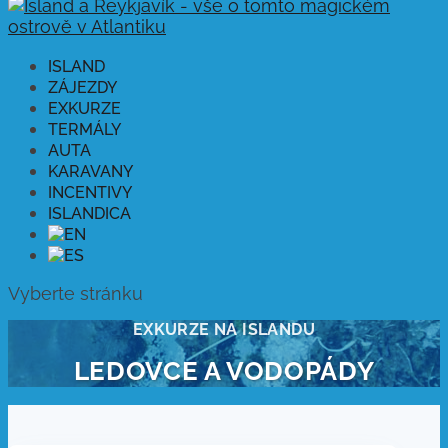
ISLAND
ZÁJEZDY
EXKURZE
TERMÁLY
AUTA
KARAVANY
INCENTIVY
ISLANDICA
Vyberte stránku
EXKURZE NA ISLANDU
LEDOVCE A VODOPÁDY