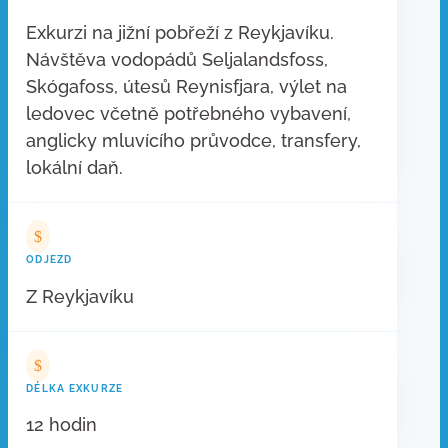
Exkurzi na jižní pobřeží z Reykjavíku.
Návštěva vodopádů Seljalandsfoss,
Skógafoss, útesů Reynisfjara, výlet na
ledovec včetně potřebného vybavení,
anglicky mluvícího průvodce, transfery,
lokální daň.
$
ODJEZD
Z Reykjavíku
$
DÉLKA EXKURZE
12 hodin