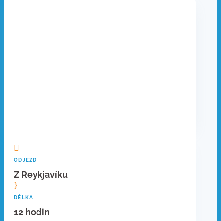

ODJEZD
Z Reykjavíku
}
DÉLKA
12 hodin