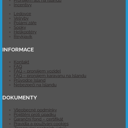
Pronájem aut na Islandu
Incentivy
Ledovce
Velryby
Polární záře
Sopky
Helikoptéry
Reykjavík
INFORMACE
Kontakt
FAQ
FAQ – pronájem vozidel
FAQ – pronájem karavanu na Islandu
Průvodce Island
Nebezpečí na Islandu
DOKUMENTY
Všeobecné podmínky
Pojištění proti úpadku
Garanční fond – certifikát
Pravidla a používání cookies