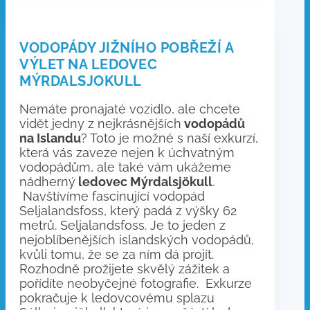
VODOPÁDY JIŽNÍHO POBŘEŽÍ A
VÝLET NA LEDOVEC
MÝRDALSJOKULL
Nemáte pronajaté vozidlo, ale chcete
vidět jedny z nejkrásnějších
vodopádů
na Islandu
? Toto je možné s naší exkurzí,
která vás zaveze nejen k úchvatným
vodopádům, ale také vám ukážeme
nádherný
ledovec Mýrdalsjökull
.
Navštívíme fascinující vodopád
Seljalandsfoss, který padá z výšky 62
metrů. Seljalandsfoss. Je to jeden z
nejoblíbenějších islandských vodopádů,
kvůli tomu, že se za ním dá projít.
Rozhodně prožijete skvělý zážitek a
pořídíte neobyčejné fotografie. Exkurze
pokračuje k ledovcovému splazu