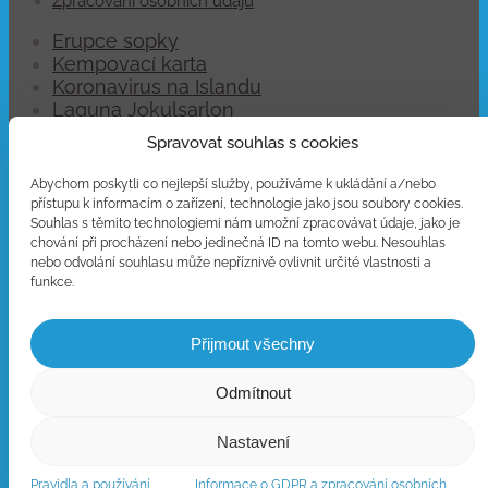
Zpracování osobních údajů
Erupce sopky
Kempovací karta
Koronavirus na Islandu
Laguna Jokulsarlon
Letenky na Island
Spravovat souhlas s cookies
Letiště Keflavík
Pojištění auta
Abychom poskytli co nejlepší služby, používáme k ukládání a/nebo
Polární záře na Islandu
přístupu k informacím o zařízení, technologie jako jsou soubory cookies.
Poloostrov Snaefellsnes
Souhlas s těmito technologiemi nám umožní zpracovávat údaje, jako je
chování při procházení nebo jedinečná ID na tomto webu. Nesouhlas
Pozorování lávy
nebo odvolání souhlasu může nepříznivě ovlivnit určité vlastnosti a
Pronájem dodávek
funkce.
Skútry na ledovci
Vánoce na Islandu
Víza a povolení na Island
Přijmout všechny
Vybavení s sebou
Zlatý okruh
Odmítnout
Nastavení
Facebook
Instagram
Pravidla a používání
Informace o GDPR a zpracování osobních