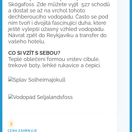
Skógafoss. Zde můžete vyjít 527 schodů
a dostat se až na vrchol tohoto
dechberoucího vodopádu. Často se pod
ním tvoří i dvojitá fascinující duha, které
ještě vylepší úžasný vzhled vodopádu.
Návrat zpět do Reykjavíku a transfer do
vašeho hotelu.
CO SI VZÍT S SEBOU?
Teplé oblečení formou vrstev cibule,
trekové boty, lehké rukavice a čepici.
$
CENA ZAHRNUJE