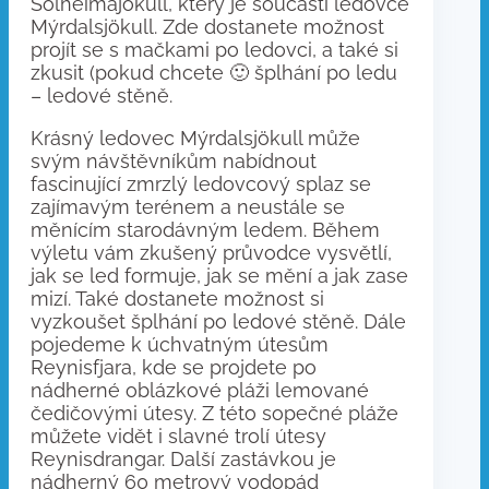
Sólheimajökull, který je součástí ledovce
Mýrdalsjökull. Zde dostanete možnost
projít se s mačkami po ledovci, a také si
zkusit (pokud chcete 🙂 šplhání po ledu
– ledové stěně.
Krásný ledovec Mýrdalsjökull může
svým návštěvníkům nabídnout
fascinující zmrzlý ledovcový splaz se
zajímavým terénem a neustále se
měnícím starodávným ledem. Během
výletu vám zkušený průvodce vysvětlí,
jak se led formuje, jak se mění a jak zase
mizí. Také dostanete možnost si
vyzkoušet šplhání po ledové stěně. Dále
pojedeme k úchvatným útesům
Reynisfjara, kde se projdete po
nádherné oblázkové pláži lemované
čedičovými útesy. Z této sopečné pláže
můžete vidět i slavné trolí útesy
Reynisdrangar. Další zastávkou je
nádherný 60 metrový vodopád