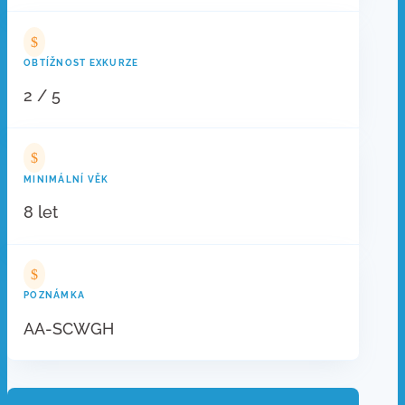
$
OBTÍŽNOST EXKURZE
2 / 5
$
MINIMÁLNÍ VĚK
8 let
$
POZNÁMKA
AA-SCWGH