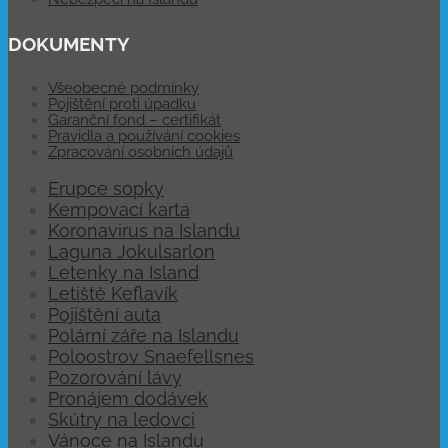
DOKUMENTY
Všeobecné podmínky
Pojištění proti úpadku
Garanční fond – certifikát
Pravidla a používání cookies
Zpracování osobních údajů
Erupce sopky
Kempovací karta
Koronavirus na Islandu
Laguna Jokulsarlon
Letenky na Island
Letiště Keflavík
Pojištění auta
Polární záře na Islandu
Poloostrov Snaefellsnes
Pozorování lávy
Pronájem dodávek
Skútry na ledovci
Vánoce na Islandu