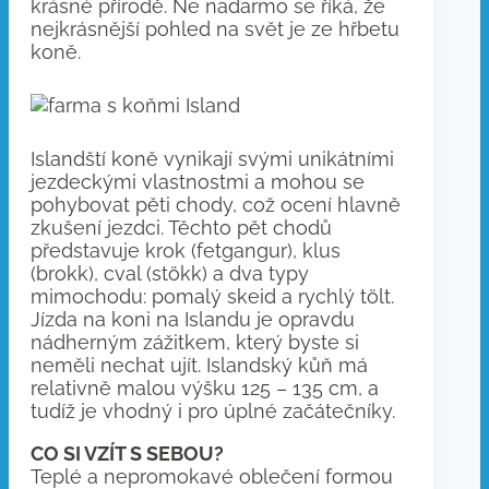
krásné přírodě. Ne nadarmo se říká, že
nejkrásnější pohled na svět je ze hřbetu
koně.
Islandští koně vynikají svými unikátními
jezdeckými vlastnostmi a mohou se
pohybovat pěti chody, což ocení hlavně
zkušení jezdci. Těchto pět chodů
představuje krok (fetgangur), klus
(brokk), cval (stökk) a dva typy
mimochodu: pomalý skeid a rychlý tölt.
Jízda na koni na Islandu je opravdu
nádherným zážitkem, který byste si
neměli nechat ujít. Islandský kůň má
relativně malou výšku 125 – 135 cm, a
tudíž je vhodný i pro úplné začátečníky.
CO SI VZÍT S SEBOU?
Teplé a nepromokavé oblečení formou