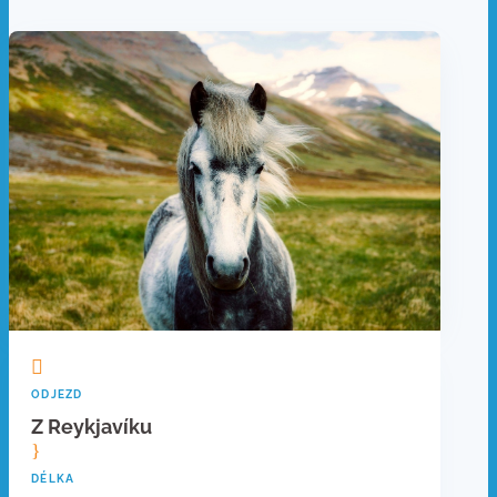

ODJEZD
Z Reykjavíku
}
DÉLKA