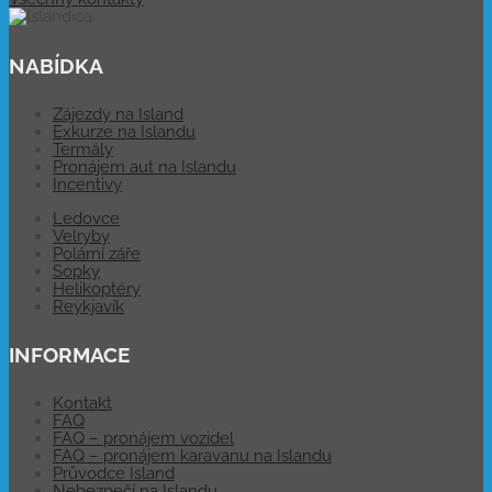
NABÍDKA
Zájezdy na Island
Exkurze na Islandu
Termály
Pronájem aut na Islandu
Incentivy
Ledovce
Velryby
Polární záře
Sopky
Helikoptéry
Reykjavík
INFORMACE
Kontakt
FAQ
FAQ – pronájem vozidel
FAQ – pronájem karavanu na Islandu
Průvodce Island
Nebezpečí na Islandu