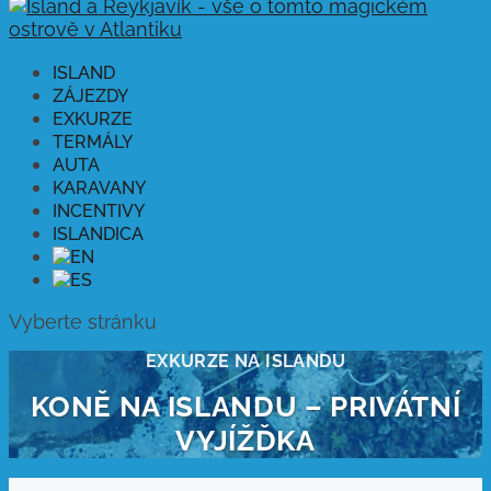
ISLAND
ZÁJEZDY
EXKURZE
TERMÁLY
AUTA
KARAVANY
INCENTIVY
ISLANDICA
Vyberte stránku
EXKURZE NA ISLANDU
KONĚ NA ISLANDU – PRIVÁTNÍ
VYJÍŽĎKA