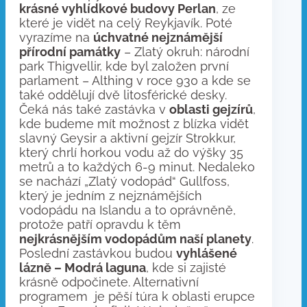
krásné vyhlídkové budovy Perlan
, ze
které je vidět na celý Reykjavík. Poté
vyrazíme na
úchvatné nejznámější
přírodní památky
– Zlatý okruh: národní
park Thigvellir, kde byl založen první
parlament – Althing v roce 930 a kde se
také oddělují dvě litosférické desky.
Čeká nás také zastávka v
oblasti gejzírů
,
kde budeme mít možnost z blízka vidět
slavný Geysir a aktivní gejzír Strokkur,
který chrlí horkou vodu až do výšky 35
metrů a to každých 6-9 minut. Nedaleko
se nachází „Zlatý vodopád“ Gullfoss,
který je jedním z nejznámějších
vodopádu na Islandu a to oprávněně,
protože patří opravdu k těm
nejkrásnějším vodopádům naší planety
.
Poslední zastávkou budou
vyhlášené
lázně – Modrá laguna
, kde si zajisté
krásně odpočinete. Alternativní
programem je pěší túra k oblasti erupce