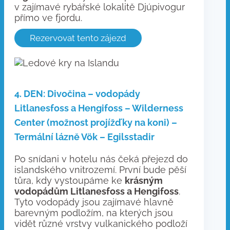
v zajímavé rybářské lokalitě Djúpivogur
přímo ve fjordu.
Rezervovat tento zájezd
4. DEN: Divočina – vodopády
Litlanesfoss a Hengifoss – Wilderness
Center (možnost projížďky na koni) –
Termální lázně Vök – Egilsstadir
Po snídani v hotelu nás čeká přejezd do
islandského vnitrozemí. První bude pěší
tůra, kdy vystoupáme ke
krásným
vodopádům Litlanesfoss a Hengifoss
.
Tyto vodopády jsou zajímavé hlavně
barevným podložím, na kterých jsou
vidět různé vrstvy vulkanického podloží