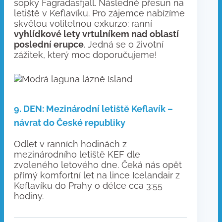
sopky Fagradasfjall. Následně přesun na
letiště v Keflavíku. Pro zájemce nabízíme
skvělou volitelnou exkurzo: ranní
vyhlídkové lety vrtulníkem nad oblastí
poslední erupce
. Jedná se o životní
zážitek, který moc doporučujeme!
9. DEN: Mezinárodní letiště Keflavík –
návrat do České republiky
Odlet v ranních hodinách z
mezinárodního letiště KEF dle
zvoleného letového dne. Čeká nás opět
přímý komfortní let na lince Icelandair z
Keflavíku do Prahy o délce cca 3:55
hodiny.