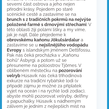
severní část ostrova a jeho nejen
přírodní krásy. Pojedem po staré
scénické cestě a zastavíme se na
brunch s z tradičních pokrmů na nejvýše
položené farmě s drnovými střechami
. V
této oblasti žijí polární lišky a my víme,
jak je najít. Dále přejedeme k
obrovskému kaňonu Jökulsárdalur
a
zastavíme se u
nejsilnějšího vodopádu
Evropy
s islandským jménem Dettifossu.
Pak nás čeká procházka v „Kaňonu
bohů“ Ásbyrgi. a potom už se
přesuneme na poloostrov Tjörnes. V
oblíbeném městečku na
pozorování
velryb
Húsavík nás čeká tříhodinová
exkurze na tradiční rybářské lodi (v
případě zájmu je možné za příplatek
vyjet na oceán i na rychlé lodi zodiac),
abyste mohli pozorovat velryby, delfíny
a papuchalky. Húsavík s nádherným
zálivem je jedním z nejlepších míst na