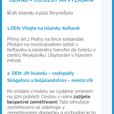
ISLAND –
ODJEZDY NA VYŽÁDÁNÍ
1.DEN: Vítejte na Islandu, Keflavík
Přímý let z Prahy na lince Icelandair.
Přistání na mezinárodním letišti v
Keflavíku a následný transfer do hotelu v
centru Reykjavíku. Ubytování v hlavním
městě.
2. DEN: Jih Islandu – vodopády
Skógafoss a Seljalandsfoss – město Vík
Po snídani v hotelu se vydáme směrem
na jižní pobřeží. Cestou s námi
zažijete
bezpečné zemětřesení
. Tato simulace
zemětřesení se odehraje v
zemětřesném domečku a rozhodně je to