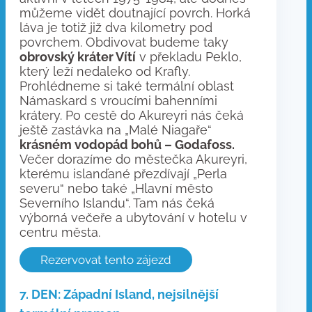
můžeme vidět doutnající povrch. Horká
láva je totiž již dva kilometry pod
povrchem. Obdivovat budeme taky
obrovský kráter Vítí
v překladu Peklo,
který leží nedaleko od Krafly.
Prohlédneme si také termální oblast
Námaskard s vroucími bahenními
krátery. Po cestě do Akureyri nás čeká
ještě zastávka na „Malé Niagaře“
krásném vodopád bohů – Godafoss.
Večer dorazíme do městečka Akureyri,
kterému islanďané přezdívají „Perla
severu“ nebo také „Hlavní město
Severního Islandu“. Tam nás čeká
výborná večeře a ubytování v hotelu v
centru města.
Rezervovat tento zájezd
7. DEN: Západní Island, nejsilnější