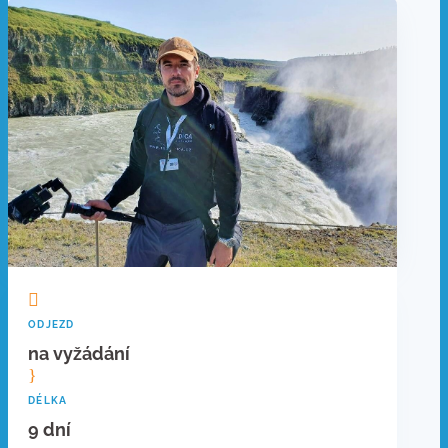

ODJEZD
na vyžádání
}
DÉLKA
9 dní