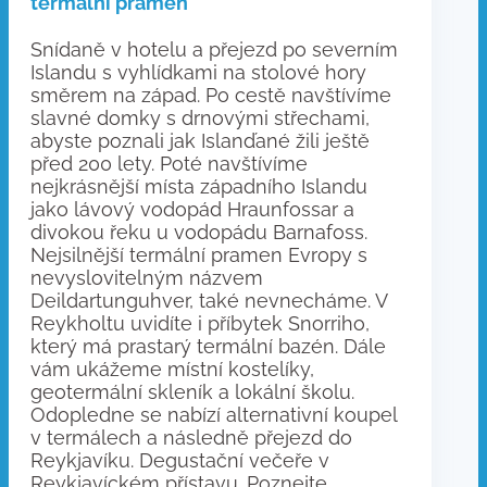
termální pramen
Snídaně v hotelu a přejezd po severním
Islandu s vyhlídkami na stolové hory
směrem na západ. Po cestě navštívíme
slavné domky s drnovými střechami,
abyste poznali jak Islanďané žili ještě
před 200 lety. Poté navštívíme
nejkrásnější místa západního Islandu
jako lávový vodopád Hraunfossar a
divokou řeku u vodopádu Barnafoss.
Nejsilnější termální pramen Evropy s
nevyslovitelným názvem
Deildartunguhver, také nevnecháme. V
Reykholtu uvidíte i příbytek Snorriho,
který má prastarý termální bazén. Dále
vám ukážeme místní kostelíky,
geotermální skleník a lokální školu.
Odopledne se nabízí alternativní koupel
v termálech a následně přejezd do
Reykjavíku. Degustační večeře v
Reykjavíckém přístavu. Poznejte