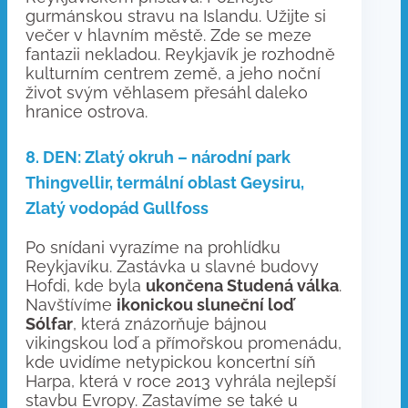
gurmánskou stravu na Islandu. Užijte si
večer v hlavním městě. Zde se meze
fantazii nekladou. Reykjavík je rozhodně
kulturním centrem země, a jeho noční
život svým věhlasem přesáhl daleko
hranice ostrova.
8. DEN: Zlatý okruh – národní park
Thingvellir, termální oblast Geysiru,
Zlatý vodopád Gullfoss
Po snídani vyrazíme na prohlídku
Reykjavíku. Zastávka u slavné budovy
Hofdi, kde byla
ukončena Studená válka
.
Navštívíme
ikonickou sluneční loď
Sólfar
, která znázorňuje bájnou
vikingskou loď a přímořskou promenádu,
kde uvidíme netypickou koncertní síň
Harpa, která v roce 2013 vyhrála nejlepší
stavbu Evropy. Zastavíme se také u