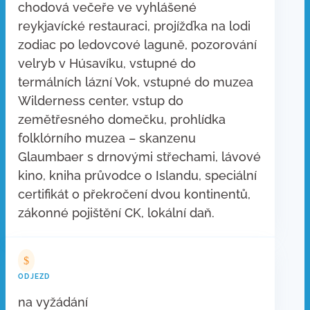
chodová večeře ve vyhlášené
reykjavícké restauraci, projížďka na lodi
zodiac po ledovcové laguně, pozorování
velryb v Húsavíku, vstupné do
termálních lázní Vok, vstupné do muzea
Wilderness center, vstup do
zemětřesného domečku, prohlídka
folklórního muzea – skanzenu
Glaumbaer s drnovými střechami, lávové
kino, kniha průvodce o Islandu, speciální
certifikát o překročení dvou kontinentů,
zákonné pojištění CK, lokální daň.
$
ODJEZD
na vyžádání