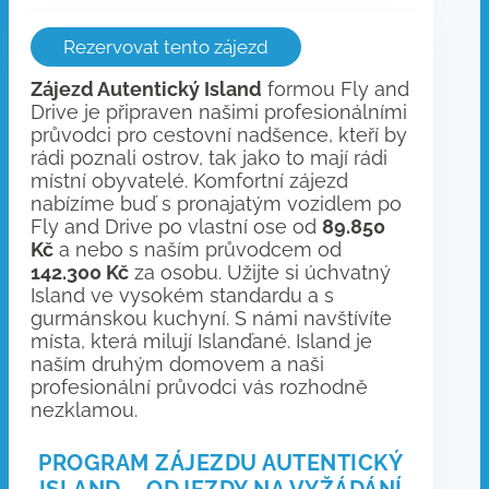
Rezervovat tento zájezd
Zájezd Autentický Island
formou Fly and
Drive je připraven našimi profesionálními
průvodci pro cestovní nadšence, kteří by
rádi poznali ostrov, tak jako to mají rádi
místní obyvatelé. Komfortní zájezd
nabízíme buď s pronajatým vozidlem po
Fly and Drive po vlastní ose od
89.850
Kč
a nebo s naším průvodcem od
142.300 Kč
za osobu. Užijte si úchvatný
Island ve vysokém standardu a s
gurmánskou kuchyní. S námi navštívíte
místa, která milují Islanďané. Island je
naším druhým domovem a naši
profesionální průvodci vás rozhodně
nezklamou.
PROGRAM ZÁJEZDU AUTENTICKÝ