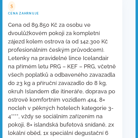
$
CENA ZAHRNUJE
Cena od 89.850 Kč za osobu ve
dvoulůžkovém pokoji za kompletní
zájezd kolem ostrova (a od 142.300 Kč
profesionálním českým průvodcem).
Letenky na pravidelné lince Icelandair
na přímém letu PRG – KEF – PRG, včetně
všech poplatků a odbaveného zavazadla
do 23 kg a příruční zavazadlo do 8 kg,
okruh Islandem dle itineráře, doprava po
ostrově komfortním vozidlem 4x4, 8×
nocleh v pěkných hotelech kategorie 3-
4****, vždy se sociálním zařízením na
pokoji, 8× islandská bufetová snídaně, 2x
lokální oběd, 1x speciální degustační 6