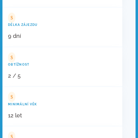
$
DÉLKA ZÁJEZDU
9 dní
$
OBTÍŽNOST
2 / 5
$
MINIMÁLNÍ VĚK
12 let
$