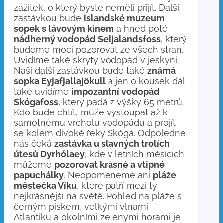
zážitek, o který byste neměli přijít. Další
zastávkou bude
islandské muzeum
sopek s lávovým kinem
a hned poté
nádherný vodopád Seljalandsfoss
, který
budeme moci pozorovat ze všech stran.
Uvidíme také skrytý vodopád v jeskyni.
Naší další zastávkou bude také
známá
sopka Eyjafjallajökull
a jen o kousek dál
také uvidíme
impozantní vodopád
Skógafoss
, který padá z výšky 65 metrů.
Kdo bude chtít, může vystoupat až k
samotnému vrcholu vodopádu a projít
se kolem divoké řeky Skógá. Odpoledne
nás čeká
zastávka u slavných trolích
útesů Dyrhólaey
, kde v letních měsících
můžeme
pozorovat krásné a vtipné
papuchálky
. Neopomeneme ani
pláže
městečka Víku
, které patří mezi ty
nejkrásnější na světě. Pohled na pláže s
černým pískem, velkými vlnami
Atlantiku a okolními zelenými horami je