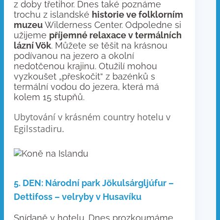
z doby třetihor. Dnes také poznáme
trochu z islandské
historie ve folklorním
muzeu
Wilderness Center. Odpoledne si
užijeme
příjemné relaxace v termálních
lázní Vök
. Můžete se těšit na krásnou
podívanou na jezero a okolní
nedotčenou krajinu. Otužilí mohou
vyzkoušet „přeskočit“ z bazénků s
termální vodou do jezera, která má
kolem 15 stupňů.
Ubytování v krásném country hotelu v
Egilsstadiru.
5. DEN: Národní park Jökulsárgljúfur –
Dettifoss – velryby v Husavíku
Snídaně v hotelu. Dnes prozkoumáme