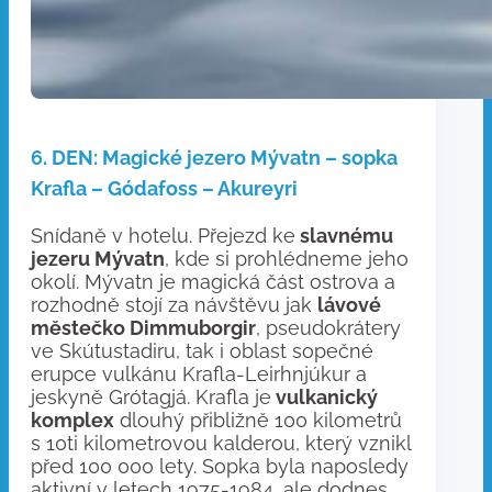
6. DEN: Magické jezero Mývatn – sopka
Krafla – Gódafoss – Akureyri
Snídaně v hotelu. Přejezd ke
slavnému
jezeru Mývatn
, kde si prohlédneme jeho
okolí. Mývatn je magická část ostrova a
rozhodně stojí za návštěvu jak
lávové
městečko Dimmuborgir
, pseudokrátery
ve Skútustadiru, tak i oblast sopečné
erupce vulkánu Krafla-Leirhnjúkur a
jeskyně Grótagjá. Krafla je
vulkanický
komplex
dlouhý přibližně 100 kilometrů
s 10ti kilometrovou kalderou, který vznikl
před 100 000 lety. Sopka byla naposledy
aktivní v letech 1975-1984, ale dodnes