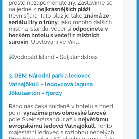
prostě nezapomenutelný. Zastavíme se
na jedné z
nejkrásnějších pláží
Reynisfjara. Tato pláž je také
známá ze
seriálu Hry o trůny
, jako mnoho dalších
míst na Islandu. Večer si
odpočinete v
hezkém hotelu s večeří z místních
surovin
. Ubytování ve Víku.
3. DEN: Národní park a ledovec
Vatnajökull – ledovcová laguna
Jökulsárlón – fjordy
Ráno nás čeká snídaně v hotelu a hned
po ní
vyrazíme přes obrovské lávové
pole Skeidarársandur až k
největšímu
evropskému ledovci Vatnajökull
. Tento
majestátní ledovec s rozlohou necelých
8100 Km2 zabírá 8% plochy ostrova. Zde