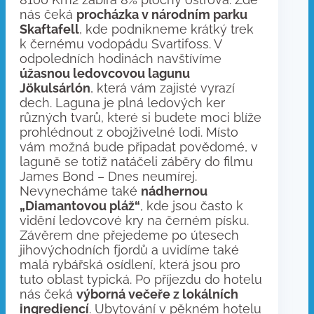
nás čeká
procházka v národním parku
Skaftafell
, kde podnikneme krátký trek
k černému vodopádu Svartifoss. V
odpoledních hodinách navštívíme
úžasnou ledovcovou lagunu
Jökulsárlón
, která vám zajisté vyrazí
dech. Laguna je plná ledových ker
různých tvarů, které si budete moci blíže
prohlédnout z obojživelné lodi. Místo
vám možná bude připadat povědomé, v
laguně se totiž natáčeli záběry do filmu
James Bond – Dnes neumírej.
Nevynecháme také
nádhernou
„Diamantovou pláž“
, kde jsou často k
vidění ledovcové kry na černém písku.
Závěrem dne přejedeme po útesech
jihovýchodních fjordů a uvidíme také
malá rybářská osídlení, která jsou pro
tuto oblast typická. Po příjezdu do hotelu
nás čeká
výborná večeře z lokálních
ingrediencí
. Ubytování v pěkném hotelu