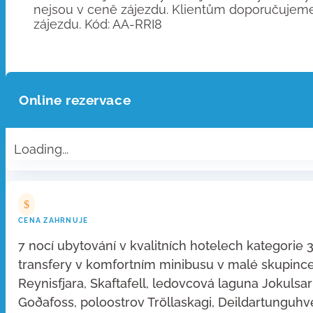
nejsou v ceně zájezdu. Klientům doporučujeme, a
zájezdu. Kód: AA-RRI8
Online rezervace
Loading...
$
CENA ZAHRNUJE
7 nocí ubytování v kvalitních hotelech kategorie 
transfery v komfortním minibusu v malé skupince s
Reynisfjara, Skaftafell, ledovcová laguna Jokuls
Goðafoss, poloostrov Tröllaskagi, Deildartunguhve