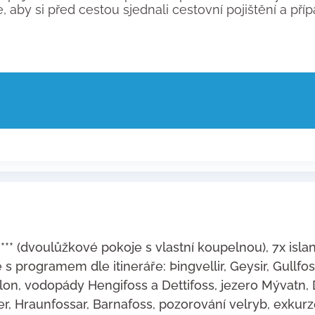
by si před cestou sjednali cestovní pojištění a přípa
3*** (dvoulůžkové pokoje s vlastní koupelnou), 7x isl
 programem dle itineráře: Þingvellir, Geysir, Gullfos
arlon, vodopády Hengifoss a Dettifoss, jezero Mývatn
r, Hraunfossar, Barnafoss, pozorování velryb, exkurz