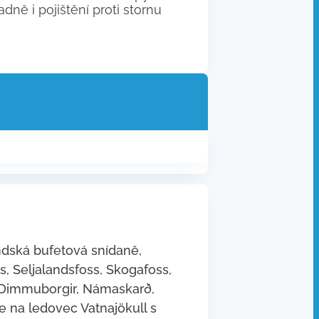
dně i pojištění proti stornu
andská bufetová snídaně,
s, Seljalandsfoss, Skogafoss,
, Dimmuborgir, Námaskarð,
e na ledovec Vatnajökull s