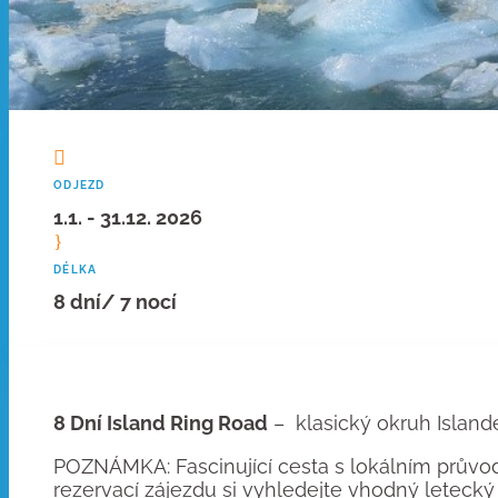

ODJEZD
1.1. - 31.12. 2026
}
DÉLKA
8 dní/ 7 nocí
8 Dní Island Ring Road
– klasický okruh Islande
POZNÁMKA: Fascinující cesta s lokálním průvodc
rezervací zájezdu si vyhledejte vhodný letecký 