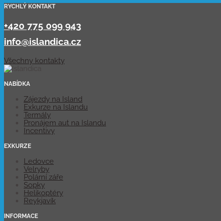
RYCHLÝ KONTAKT
+420 775 099 943
info@islandica.cz
Všechny kontakty
NABÍDKA
Zájezdy na Island
Exkurze na Islandu
Termály
Pronájem aut na Islandu
Incentivy
EXKURZE
Ledovce
Velryby
Polární záře
Sopky
Helikoptéry
Reykjavík
INFORMACE