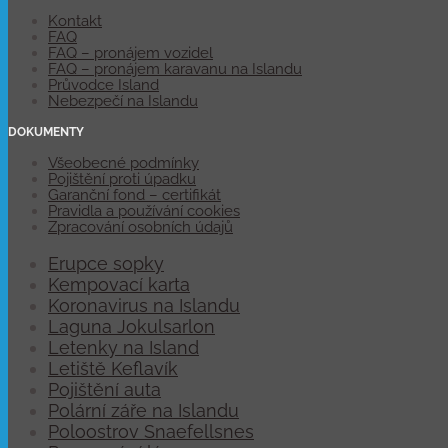
Kontakt
FAQ
FAQ – pronájem vozidel
FAQ – pronájem karavanu na Islandu
Průvodce Island
Nebezpečí na Islandu
DOKUMENTY
Všeobecné podmínky
Pojištění proti úpadku
Garanční fond – certifikát
Pravidla a používání cookies
Zpracování osobních údajů
Erupce sopky
Kempovací karta
Koronavirus na Islandu
Laguna Jokulsarlon
Letenky na Island
Letiště Keflavík
Pojištění auta
Polární záře na Islandu
Poloostrov Snaefellsnes