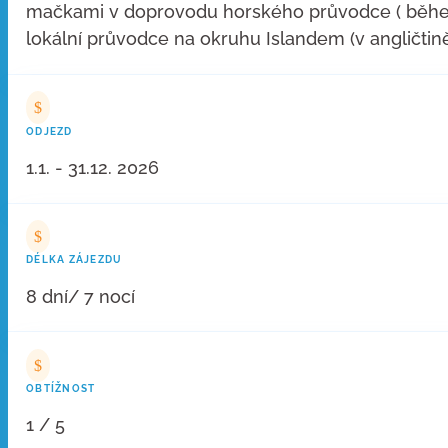
mačkami v doprovodu horského průvodce ( během 
lokální průvodce na okruhu Islandem (v angličtině)
$
ODJEZD
1.1. - 31.12. 2026
$
DÉLKA ZÁJEZDU
8 dní/ 7 nocí
$
OBTÍŽNOST
1 / 5