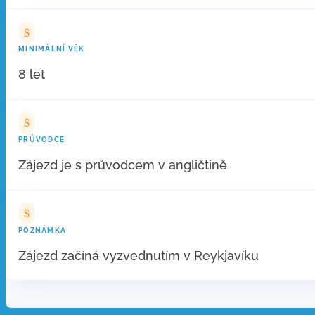
$
MINIMÁLNÍ VĚK
8 let
$
PRŮVODCE
Zájezd je s průvodcem v angličtině
$
POZNÁMKA
Zájezd začíná vyzvednutím v Reykjavíku